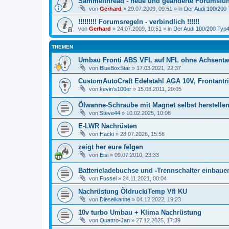
Sammelthread - neue und geänderte Forumsfun
von
Gerhard
»
29.07.2009, 09:51
» in
Der Audi 100/200 
!!!!!!!!! Forumsregeln - verbindlich !!!!!!
von
Gerhard
»
24.07.2009, 10:51
» in
Der Audi 100/200 Typ44
THEMEN
Umbau Fronti ABS VFL auf NFL ohne Achsenta
von
BlueBoxStar
»
17.03.2021, 22:37
CustomAutoCraft Edelstahl AGA 10V, Frontantri
von
kevin's100er
»
15.08.2011, 20:05
Ölwanne-Schraube mit Magnet selbst herstelle
von
Steve44
»
10.02.2025, 10:08
E-LWR Nachrüsten
von
Hacki
»
28.07.2026, 15:56
zeigt her eure felgen
von
Eisi
»
09.07.2010, 23:33
Batterieladebuchse und -Trennschalter einbauen
von
Fussel
»
24.11.2021, 00:04
Nachrüstung Öldruck/Temp Vfl KU
von
Dieselkanne
»
04.12.2022, 19:23
10v turbo Umbau + Klima Nachrüstung
von
Quattro-Jan
»
27.12.2025, 17:39