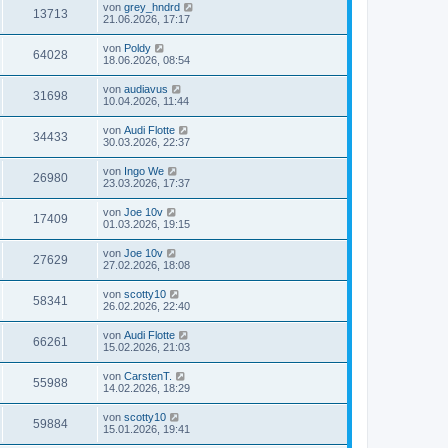
von
grey_hndrd
13713
21.06.2026, 17:17
von
Poldy
64028
18.06.2026, 08:54
von
audiavus
31698
10.04.2026, 11:44
von
Audi Flotte
34433
30.03.2026, 22:37
von
Ingo We
26980
23.03.2026, 17:37
von
Joe 10v
17409
01.03.2026, 19:15
von
Joe 10v
27629
27.02.2026, 18:08
von
scotty10
58341
26.02.2026, 22:40
von
Audi Flotte
66261
15.02.2026, 21:03
von
CarstenT.
55988
14.02.2026, 18:29
von
scotty10
59884
15.01.2026, 19:41