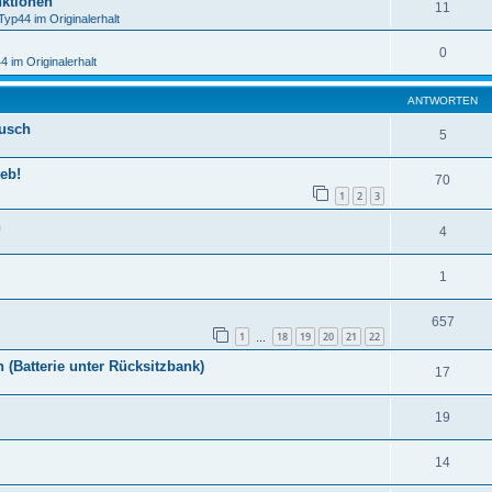
ktionen
11
Typ44 im Originalerhalt
0
 im Originalerhalt
ANTWORTEN
usch
5
eb!
70
1
2
3
n
4
1
657
1
18
19
20
21
22
…
 (Batterie unter Rücksitzbank)
17
19
14