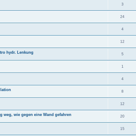
3
24
4
12
tro hydr. Lenkung
5
1
4
lation
8
12
ng weg, wie gegen eine Wand gefahren
20
15