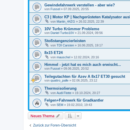
Gewindefahrwerk verstellen - aber wie?
von
Fussel
»
07.09.2025, 20:55
C3 | Motor KP | Nachgerüsteten Katalysator au
von
Martin_44ZG
»
26.02.2025, 22:39
10V Turbo Krümmer Probleme
von
Daniel Turbo10V
»
21.09.2024, 09:56
Stoßstangenzierleisten
von
TDI Carsten
»
16.06.2025, 19:17
8x15 ET24
von
mauschel
»
12.02.2024, 20:16
Himmel - jetzt hat es mich auch erwischt...
von
Fussel
»
09.06.2025, 20:52
Teilegutachten für Azev A 8x17 ET30 gesucht
von
quattro_palle
»
02.06.2025, 23:12
Thermoisolierung
von
Audi Flotte
»
19.10.2024, 20:27
Felgen+Fahrwerk für Gradkantler
von
SEM
»
19.02.2010, 19:43
Neues Thema
Zurück zur Foren-Übersicht