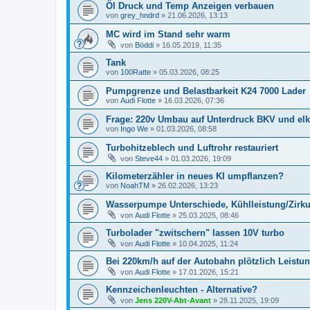
Öl Druck und Temp Anzeigen verbauen
von
grey_hndrd
»
21.06.2026, 13:13
MC wird im Stand sehr warm
von
Böddi
»
16.05.2019, 11:35
Tank
von
100Ratte
»
05.03.2026, 08:25
Pumpgrenze und Belastbarkeit K24 7000 Lader
von
Audi Flotte
»
16.03.2026, 07:36
Frage: 220v Umbau auf Unterdruck BKV und elk
von
Ingo We
»
01.03.2026, 08:58
Turbohitzeblech und Luftrohr restauriert
von
Steve44
»
01.03.2026, 19:09
Kilometerzähler in neues KI umpflanzen?
von
NoahTM
»
26.02.2026, 13:23
Wasserpumpe Unterschiede, Kühlleistung/Zirku
von
Audi Flotte
»
25.03.2025, 08:46
Turbolader "zwitschern" lassen 10V turbo
von
Audi Flotte
»
10.04.2025, 11:24
Bei 220km/h auf der Autobahn plötzlich Leistu
von
Audi Flotte
»
17.01.2026, 15:21
Kennzeichenleuchten - Alternative?
von
Jens 220V-Abt-Avant
»
28.11.2025, 19:09