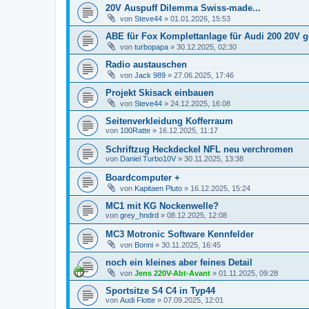
20V Auspuff Dilemma Swiss-made...
von
Steve44
»
01.01.2026, 15:53
ABE für Fox Komplettanlage für Audi 200 20V 
von
turbopapa
»
30.12.2025, 02:30
Radio austauschen
von
Jack 989
»
27.06.2025, 17:46
Projekt Skisack einbauen
von
Steve44
»
24.12.2025, 16:08
Seitenverkleidung Kofferraum
von
100Ratte
»
16.12.2025, 11:17
Schriftzug Heckdeckel NFL neu verchromen
von
Daniel Turbo10V
»
30.11.2025, 13:38
Boardcomputer +
von
Kapitaen Pluto
»
16.12.2025, 15:24
MC1 mit KG Nockenwelle?
von
grey_hndrd
»
08.12.2025, 12:08
MC3 Motronic Software Kennfelder
von
Bonni
»
30.11.2025, 16:45
noch ein kleines aber feines Detail
von
Jens 220V-Abt-Avant
»
01.11.2025, 09:28
Sportsitze S4 C4 in Typ44
von
Audi Flotte
»
07.09.2025, 12:01