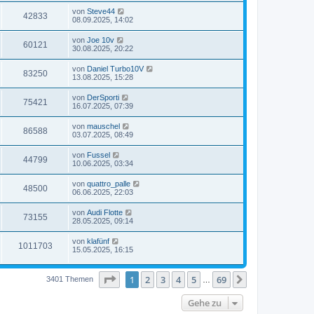
von
Steve44
42833
08.09.2025, 14:02
von
Joe 10v
60121
30.08.2025, 20:22
von
Daniel Turbo10V
83250
13.08.2025, 15:28
von
DerSporti
75421
16.07.2025, 07:39
von
mauschel
86588
03.07.2025, 08:49
von
Fussel
44799
10.06.2025, 03:34
von
quattro_palle
48500
06.06.2025, 22:03
von
Audi Flotte
73155
28.05.2025, 09:14
von
klafünf
1011703
15.05.2025, 16:15
Seite
1
von
69
1
2
3
4
5
69
Nächste
3401 Themen
…
Gehe zu