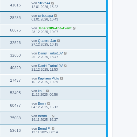
von
Steve44
41016
12.01.2026, 15:22
von
turbopapa
28285
01.01.2026, 10:43
von
Jens 220V-Abt-Avant
66676
28.12.2025, 10:07
von
Quattro-Jan
32526
27.12.2025, 18:15
von
Daniel Turbo10V
32650
25.12.2025, 18:47
von
Daniel Turbo10V
40829
21.12.2025, 11:53
von
Kapitaen Pluto
27437
16.12.2025, 19:39
von
kai 1
53495
11.12.2025, 00:56
von
Bonni
60477
04.12.2025, 15:12
von
Bernd F.
75038
19.11.2025, 19:37
von
Bernd F.
53616
13.11.2025, 08:14