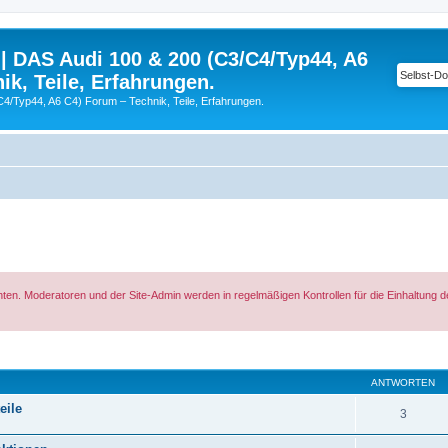
| DAS Audi 100 & 200 (C3/C4/Typ44, A6
ik, Teile, Erfahrungen.
C4/Typ44, A6 C4) Forum – Technik, Teile, Erfahrungen.
hten. Moderatoren und der Site-Admin werden in regelmäßigen Kontrollen für die Einhaltung 
eiterte Suche
ANTWORTEN
eile
3