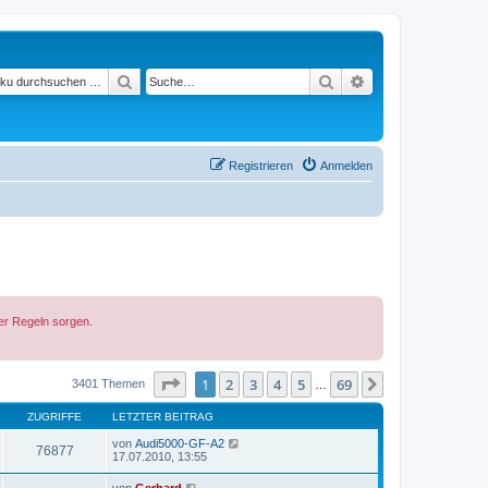
Suchen
Suche
Erweiterte Suche
Registrieren
Anmelden
der Regeln sorgen.
Seite
1
von
69
1
2
3
4
5
69
Nächste
3401 Themen
…
ZUGRIFFE
LETZTER BEITRAG
von
Audi5000-GF-A2
76877
17.07.2010, 13:55