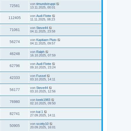
von
timundstruppi
72581
13.11.2025, 00:01
von
Audi Flotte
112405
11.11.2025, 08:23
von
Steve44
71061
04.11.2025, 23:58
von
Kapitaen Pluto
56274
04.11.2025, 09:57
von
Ralph
46248
16.10.2025, 07:59
von
Audi Flotte
62796
09.10.2025, 23:24
von
Fussel
42333
03.10.2025, 14:11
von
Steve44
56177
03.10.2025, 12:56
von
keek1983
76980
02.10.2025, 09:50
von
kai 1
82741
27.09.2025, 14:11
von
scotty10
50905
20.09.2025, 16:01