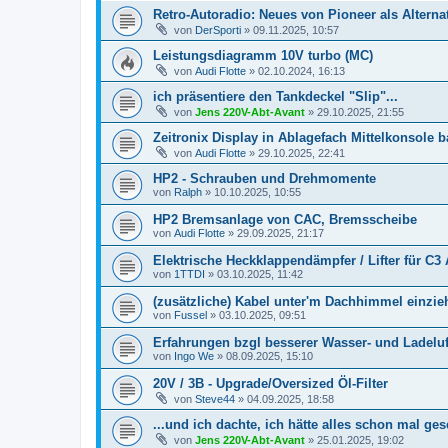
Retro-Autoradio: Neues von Pioneer als Alterna
von
DerSporti
»
09.11.2025, 10:57
Leistungsdiagramm 10V turbo (MC)
von
Audi Flotte
»
02.10.2024, 16:13
ich präsentiere den Tankdeckel "Slip"...
von
Jens 220V-Abt-Avant
»
29.10.2025, 21:55
Zeitronix Display in Ablagefach Mittelkonsole 
von
Audi Flotte
»
29.10.2025, 22:41
HP2 - Schrauben und Drehmomente
von
Ralph
»
10.10.2025, 10:55
HP2 Bremsanlage von CAC, Bremsscheibe
von
Audi Flotte
»
29.09.2025, 21:17
Elektrische Heckklappendämpfer / Lifter für C3
von
1TTDI
»
03.10.2025, 11:42
(zusätzliche) Kabel unter'm Dachhimmel einzi
von
Fussel
»
03.10.2025, 09:51
Erfahrungen bzgl besserer Wasser- und Ladeluf
von
Ingo We
»
08.09.2025, 15:10
20V / 3B - Upgrade/Oversized Öl-Filter
von
Steve44
»
04.09.2025, 18:58
...und ich dachte, ich hätte alles schon mal ges
von
Jens 220V-Abt-Avant
»
25.01.2025, 19:02