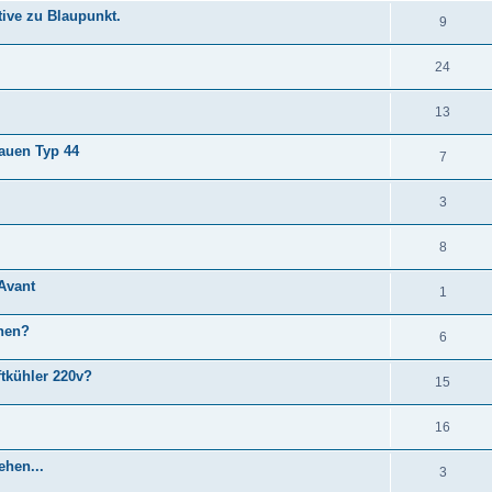
tive zu Blaupunkt.
9
24
13
bauen Typ 44
7
3
8
 Avant
1
ehen?
6
tkühler 220v?
15
16
ehen...
3