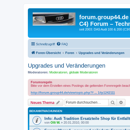
forum.group44.de 
C4) Forum – Techn
seit 2003: DAS Audi 100 & 200 (C3/
Schnellzugriff
FAQ
Foren-Übersicht
Foren
Upgrades und Veränderungen
Upgrades und Veränderungen
Moderatoren:
Moderatoren
,
globale Moderatoren
Forumsregeln
Bitte vor dem Erstellen eines Postings die geltenden Forenregeln beac
http://forum.group44.de/viewtopic.php?f ... 1#p1242111
Suche
Erw
Neues Thema
BEKANNTMACHUNGEN
Info: Audi Tradition Ersatzteile Shop für Entfallt
von
Olli W.
»
20.01.2010, 00:00