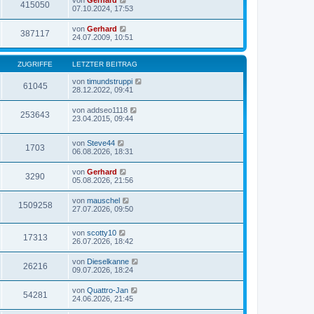
von
Gerhard
415050
07.10.2024, 17:53
von
Gerhard
387117
24.07.2009, 10:51
ZUGRIFFE
LETZTER BEITRAG
von
timundstruppi
61045
28.12.2022, 09:41
von
addseo1118
253643
23.04.2015, 09:44
von
Steve44
1703
06.08.2026, 18:31
von
Gerhard
3290
05.08.2026, 21:56
von
mauschel
1509258
27.07.2026, 09:50
von
scotty10
17313
26.07.2026, 18:42
von
Dieselkanne
26216
09.07.2026, 18:24
von
Quattro-Jan
54281
24.06.2026, 21:45