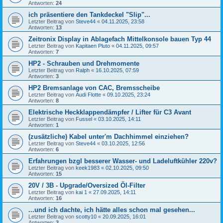
Antworten:
24
ich präsentiere den Tankdeckel "Slip"...
Letzter Beitrag von
Steve44
«
04.11.2025, 23:58
Antworten:
13
Zeitronix Display in Ablagefach Mittelkonsole bauen Typ 44
Letzter Beitrag von
Kapitaen Pluto
«
04.11.2025, 09:57
Antworten:
7
HP2 - Schrauben und Drehmomente
Letzter Beitrag von
Ralph
«
16.10.2025, 07:59
Antworten:
3
HP2 Bremsanlage von CAC, Bremsscheibe
Letzter Beitrag von
Audi Flotte
«
09.10.2025, 23:24
Antworten:
8
Elektrische Heckklappendämpfer / Lifter für C3 Avant
Letzter Beitrag von
Fussel
«
03.10.2025, 14:11
Antworten:
1
(zusätzliche) Kabel unter'm Dachhimmel einziehen?
Letzter Beitrag von
Steve44
«
03.10.2025, 12:56
Antworten:
6
Erfahrungen bzgl besserer Wasser- und Ladeluftkühler 220v?
Letzter Beitrag von
keek1983
«
02.10.2025, 09:50
Antworten:
15
20V / 3B - Upgrade/Oversized Öl-Filter
Letzter Beitrag von
kai 1
«
27.09.2025, 14:11
Antworten:
16
...und ich dachte, ich hätte alles schon mal gesehen...
Letzter Beitrag von
scotty10
«
20.09.2025, 16:01
Antworten:
3