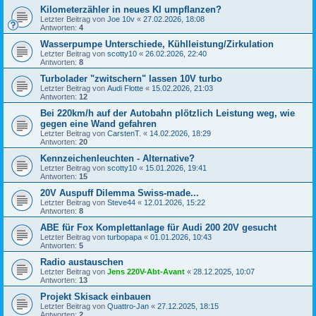
Kilometerzähler in neues KI umpflanzen?
Letzter Beitrag von
Joe 10v
«
27.02.2026, 18:08
Antworten:
4
Wasserpumpe Unterschiede, Kühlleistung/Zirkulation
Letzter Beitrag von
scotty10
«
26.02.2026, 22:40
Antworten:
8
Turbolader "zwitschern" lassen 10V turbo
Letzter Beitrag von
Audi Flotte
«
15.02.2026, 21:03
Antworten:
12
Bei 220km/h auf der Autobahn plötzlich Leistung weg, wie
gegen eine Wand gefahren
Letzter Beitrag von
CarstenT.
«
14.02.2026, 18:29
Antworten:
20
Kennzeichenleuchten - Alternative?
Letzter Beitrag von
scotty10
«
15.01.2026, 19:41
Antworten:
15
20V Auspuff Dilemma Swiss-made...
Letzter Beitrag von
Steve44
«
12.01.2026, 15:22
Antworten:
8
ABE für Fox Komplettanlage für Audi 200 20V gesucht
Letzter Beitrag von
turbopapa
«
01.01.2026, 10:43
Antworten:
5
Radio austauschen
Letzter Beitrag von
Jens 220V-Abt-Avant
«
28.12.2025, 10:07
Antworten:
13
Projekt Skisack einbauen
Letzter Beitrag von
Quattro-Jan
«
27.12.2025, 18:15
Antworten:
2