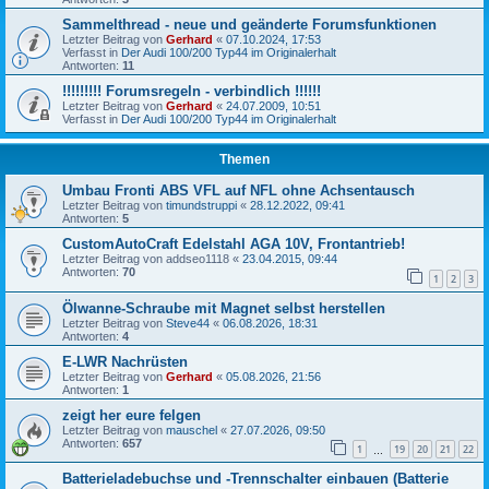
Sammelthread - neue und geänderte Forumsfunktionen
Letzter Beitrag von
Gerhard
«
07.10.2024, 17:53
Verfasst in
Der Audi 100/200 Typ44 im Originalerhalt
Antworten:
11
!!!!!!!!! Forumsregeln - verbindlich !!!!!!
Letzter Beitrag von
Gerhard
«
24.07.2009, 10:51
Verfasst in
Der Audi 100/200 Typ44 im Originalerhalt
Themen
Umbau Fronti ABS VFL auf NFL ohne Achsentausch
Letzter Beitrag von
timundstruppi
«
28.12.2022, 09:41
Antworten:
5
CustomAutoCraft Edelstahl AGA 10V, Frontantrieb!
Letzter Beitrag von
addseo1118
«
23.04.2015, 09:44
Antworten:
70
1
2
3
Ölwanne-Schraube mit Magnet selbst herstellen
Letzter Beitrag von
Steve44
«
06.08.2026, 18:31
Antworten:
4
E-LWR Nachrüsten
Letzter Beitrag von
Gerhard
«
05.08.2026, 21:56
Antworten:
1
zeigt her eure felgen
Letzter Beitrag von
mauschel
«
27.07.2026, 09:50
Antworten:
657
1
19
20
21
22
…
Batterieladebuchse und -Trennschalter einbauen (Batterie