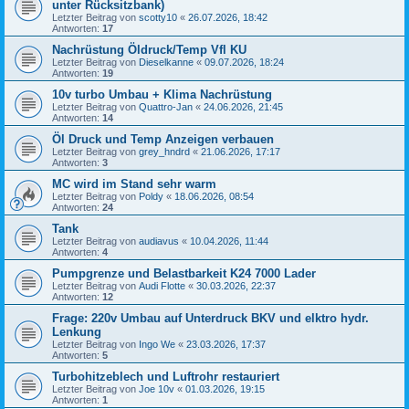
unter Rücksitzbank)
Letzter Beitrag von
scotty10
«
26.07.2026, 18:42
Antworten:
17
Nachrüstung Öldruck/Temp Vfl KU
Letzter Beitrag von
Dieselkanne
«
09.07.2026, 18:24
Antworten:
19
10v turbo Umbau + Klima Nachrüstung
Letzter Beitrag von
Quattro-Jan
«
24.06.2026, 21:45
Antworten:
14
Öl Druck und Temp Anzeigen verbauen
Letzter Beitrag von
grey_hndrd
«
21.06.2026, 17:17
Antworten:
3
MC wird im Stand sehr warm
Letzter Beitrag von
Poldy
«
18.06.2026, 08:54
Antworten:
24
Tank
Letzter Beitrag von
audiavus
«
10.04.2026, 11:44
Antworten:
4
Pumpgrenze und Belastbarkeit K24 7000 Lader
Letzter Beitrag von
Audi Flotte
«
30.03.2026, 22:37
Antworten:
12
Frage: 220v Umbau auf Unterdruck BKV und elktro hydr.
Lenkung
Letzter Beitrag von
Ingo We
«
23.03.2026, 17:37
Antworten:
5
Turbohitzeblech und Luftrohr restauriert
Letzter Beitrag von
Joe 10v
«
01.03.2026, 19:15
Antworten:
1