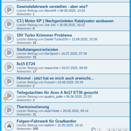
Gewindefahrwerk verstellen - aber wie?
Letzter Beitrag von
Steve44
«
08.09.2025, 14:02
Antworten:
1
C3 | Motor KP | Nachgerüsteten Katalysator ausbauen
Letzter Beitrag von
Joe 10v
«
30.08.2025, 20:22
Antworten:
8
10V Turbo Krümmer Probleme
Letzter Beitrag von
Daniel Turbo10V
«
13.08.2025, 15:28
Antworten:
15
Stoßstangenzierleisten
Letzter Beitrag von
DerSporti
«
16.07.2025, 07:39
Antworten:
15
8x15 ET24
Letzter Beitrag von
mauschel
«
03.07.2025, 08:49
Antworten:
17
Himmel - jetzt hat es mich auch erwischt...
Letzter Beitrag von
Fussel
«
10.06.2025, 03:34
Antworten:
2
Teilegutachten für Azev A 8x17 ET30 gesucht
Letzter Beitrag von
quattro_palle
«
06.06.2025, 22:03
Antworten:
3
Thermoisolierung
Letzter Beitrag von
Audi Flotte
«
28.05.2025, 09:14
Antworten:
11
Felgen+Fahrwerk für Gradkantler
Letzter Beitrag von
klafünf
«
15.05.2025, 16:15
Antworten:
309
1
8
9
10
11
…