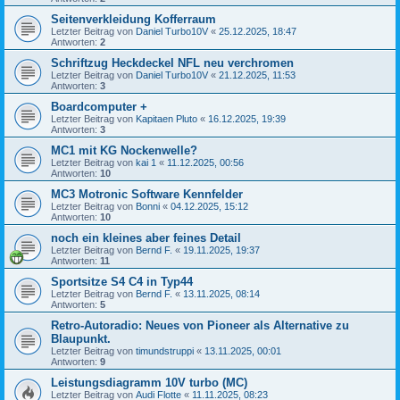
Seitenverkleidung Kofferraum
Letzter Beitrag von
Daniel Turbo10V
«
25.12.2025, 18:47
Antworten:
2
Schriftzug Heckdeckel NFL neu verchromen
Letzter Beitrag von
Daniel Turbo10V
«
21.12.2025, 11:53
Antworten:
3
Boardcomputer +
Letzter Beitrag von
Kapitaen Pluto
«
16.12.2025, 19:39
Antworten:
3
MC1 mit KG Nockenwelle?
Letzter Beitrag von
kai 1
«
11.12.2025, 00:56
Antworten:
10
MC3 Motronic Software Kennfelder
Letzter Beitrag von
Bonni
«
04.12.2025, 15:12
Antworten:
10
noch ein kleines aber feines Detail
Letzter Beitrag von
Bernd F.
«
19.11.2025, 19:37
Antworten:
11
Sportsitze S4 C4 in Typ44
Letzter Beitrag von
Bernd F.
«
13.11.2025, 08:14
Antworten:
5
Retro-Autoradio: Neues von Pioneer als Alternative zu
Blaupunkt.
Letzter Beitrag von
timundstruppi
«
13.11.2025, 00:01
Antworten:
9
Leistungsdiagramm 10V turbo (MC)
Letzter Beitrag von
Audi Flotte
«
11.11.2025, 08:23