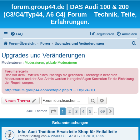
forum.group44.de | DAS Audi 100 & 200
(C3/C4/Typ44, A6 C4) Forum – Technik, Teile,
Erfahrungen.
FAQ
Registrieren
Anmelden
S
Foren-Übersicht
Foren
Upgrades und Veränderungen
u
Upgrades und Veränderungen
c
Moderatoren:
Moderatoren
,
globale Moderatoren
h
Forumsregeln
e
Bitte vor dem Erstellen eines Postings die geltenden Forenregeln beachten.
Moderatoren und der Site-Admin werden in regelmäßigen Kontrollen für die Einhaltung
der Regeln sorgen.
http://forum.group44.de/viewtopic.php?f ... 1#p1242111
Suche
Erweiterte Suche
Neues Thema
Seite
1
von
69
1
2
3
4
5
69
Nächste
3401 Themen
…
Bekanntmachungen
Info: Audi Tradition Ersatzteile Shop für Entfallteile
Letzter Beitrag von
Audi5000-GF-A2
«
17.07.2010, 13:55
Antworten:
3