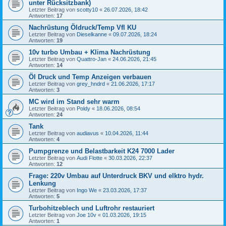
unter Rücksitzbank)
Letzter Beitrag von
scotty10
«
26.07.2026, 18:42
Antworten:
17
Nachrüstung Öldruck/Temp Vfl KU
Letzter Beitrag von
Dieselkanne
«
09.07.2026, 18:24
Antworten:
19
10v turbo Umbau + Klima Nachrüstung
Letzter Beitrag von
Quattro-Jan
«
24.06.2026, 21:45
Antworten:
14
Öl Druck und Temp Anzeigen verbauen
Letzter Beitrag von
grey_hndrd
«
21.06.2026, 17:17
Antworten:
3
MC wird im Stand sehr warm
Letzter Beitrag von
Poldy
«
18.06.2026, 08:54
Antworten:
24
Tank
Letzter Beitrag von
audiavus
«
10.04.2026, 11:44
Antworten:
4
Pumpgrenze und Belastbarkeit K24 7000 Lader
Letzter Beitrag von
Audi Flotte
«
30.03.2026, 22:37
Antworten:
12
Frage: 220v Umbau auf Unterdruck BKV und elktro hydr.
Lenkung
Letzter Beitrag von
Ingo We
«
23.03.2026, 17:37
Antworten:
5
Turbohitzeblech und Luftrohr restauriert
Letzter Beitrag von
Joe 10v
«
01.03.2026, 19:15
Antworten:
1