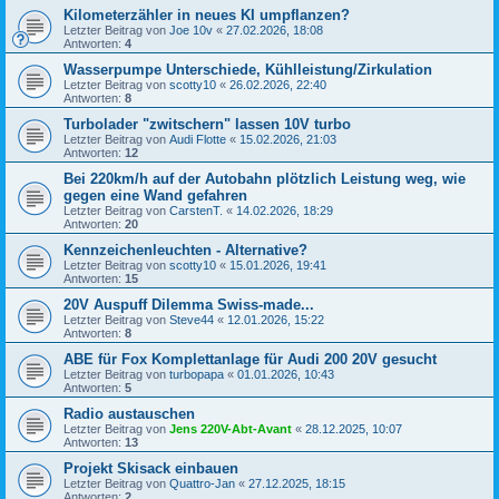
Kilometerzähler in neues KI umpflanzen?
Letzter Beitrag von
Joe 10v
«
27.02.2026, 18:08
Antworten:
4
Wasserpumpe Unterschiede, Kühlleistung/Zirkulation
Letzter Beitrag von
scotty10
«
26.02.2026, 22:40
Antworten:
8
Turbolader "zwitschern" lassen 10V turbo
Letzter Beitrag von
Audi Flotte
«
15.02.2026, 21:03
Antworten:
12
Bei 220km/h auf der Autobahn plötzlich Leistung weg, wie
gegen eine Wand gefahren
Letzter Beitrag von
CarstenT.
«
14.02.2026, 18:29
Antworten:
20
Kennzeichenleuchten - Alternative?
Letzter Beitrag von
scotty10
«
15.01.2026, 19:41
Antworten:
15
20V Auspuff Dilemma Swiss-made...
Letzter Beitrag von
Steve44
«
12.01.2026, 15:22
Antworten:
8
ABE für Fox Komplettanlage für Audi 200 20V gesucht
Letzter Beitrag von
turbopapa
«
01.01.2026, 10:43
Antworten:
5
Radio austauschen
Letzter Beitrag von
Jens 220V-Abt-Avant
«
28.12.2025, 10:07
Antworten:
13
Projekt Skisack einbauen
Letzter Beitrag von
Quattro-Jan
«
27.12.2025, 18:15
Antworten:
2