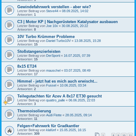
Gewindefahrwerk verstellen - aber wie?
Letzter Beitrag von
Steve44
«
08.09.2025, 14:02
Antworten:
1
C3 | Motor KP | Nachgerüsteten Katalysator ausbauen
Letzter Beitrag von
Joe 10v
«
30.08.2025, 20:22
Antworten:
8
10V Turbo Krümmer Probleme
Letzter Beitrag von
Daniel Turbo10V
«
13.08.2025, 15:28
Antworten:
15
Stoßstangenzierleisten
Letzter Beitrag von
DerSporti
«
16.07.2025, 07:39
Antworten:
15
8x15 ET24
Letzter Beitrag von
mauschel
«
03.07.2025, 08:49
Antworten:
17
Himmel - jetzt hat es mich auch erwischt...
Letzter Beitrag von
Fussel
«
10.06.2025, 03:34
Antworten:
2
Teilegutachten für Azev A 8x17 ET30 gesucht
Letzter Beitrag von
quattro_palle
«
06.06.2025, 22:03
Antworten:
3
Thermoisolierung
Letzter Beitrag von
Audi Flotte
«
28.05.2025, 09:14
Antworten:
11
Felgen+Fahrwerk für Gradkantler
Letzter Beitrag von
klafünf
«
15.05.2025, 16:15
Antworten:
309
1
8
9
10
11
…