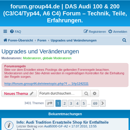
forum.group44.de | DAS Audi 100 & 200
(C3/C4/Typ44, A6 C4) Forum – Technik, Teile,
Erfahrungen.
FAQ
Registrieren
Anmelden
S
Foren-Übersicht
Foren
Upgrades und Veränderungen
u
Upgrades und Veränderungen
c
Moderatoren:
Moderatoren
,
globale Moderatoren
h
Forumsregeln
e
Bitte vor dem Erstellen eines Postings die geltenden Forenregeln beachten.
Moderatoren und der Site-Admin werden in regelmäßigen Kontrollen für die Einhaltung
der Regeln sorgen.
http://forum.group44.de/viewtopic.php?f ... 1#p1242111
Suche
Erweiterte Suche
Neues Thema
Seite
1
von
69
1
2
3
4
5
69
Nächste
3401 Themen
…
Bekanntmachungen
Info: Audi Tradition Ersatzteile Shop für Entfallteile
Letzter Beitrag von
Audi5000-GF-A2
«
17.07.2010, 13:55
Antworten:
3