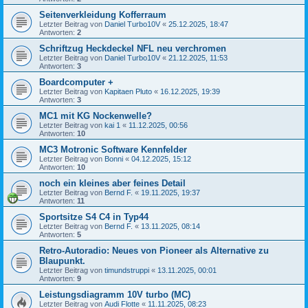
Seitenverkleidung Kofferraum
Letzter Beitrag von
Daniel Turbo10V
«
25.12.2025, 18:47
Antworten:
2
Schriftzug Heckdeckel NFL neu verchromen
Letzter Beitrag von
Daniel Turbo10V
«
21.12.2025, 11:53
Antworten:
3
Boardcomputer +
Letzter Beitrag von
Kapitaen Pluto
«
16.12.2025, 19:39
Antworten:
3
MC1 mit KG Nockenwelle?
Letzter Beitrag von
kai 1
«
11.12.2025, 00:56
Antworten:
10
MC3 Motronic Software Kennfelder
Letzter Beitrag von
Bonni
«
04.12.2025, 15:12
Antworten:
10
noch ein kleines aber feines Detail
Letzter Beitrag von
Bernd F.
«
19.11.2025, 19:37
Antworten:
11
Sportsitze S4 C4 in Typ44
Letzter Beitrag von
Bernd F.
«
13.11.2025, 08:14
Antworten:
5
Retro-Autoradio: Neues von Pioneer als Alternative zu
Blaupunkt.
Letzter Beitrag von
timundstruppi
«
13.11.2025, 00:01
Antworten:
9
Leistungsdiagramm 10V turbo (MC)
Letzter Beitrag von
Audi Flotte
«
11.11.2025, 08:23