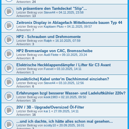
Antworten:
24
ich präsentiere den Tankdeckel "Slip"...
Letzter Beitrag von
Steve44
«
04.11.2025, 23:58
Antworten:
13
Zeitronix Display in Ablagefach Mittelkonsole bauen Typ 44
Letzter Beitrag von
Kapitaen Pluto
«
04.11.2025, 09:57
Antworten:
7
HP2 - Schrauben und Drehmomente
Letzter Beitrag von
Ralph
«
16.10.2025, 07:59
Antworten:
3
HP2 Bremsanlage von CAC, Bremsscheibe
Letzter Beitrag von
Audi Flotte
«
09.10.2025, 23:24
Antworten:
8
Elektrische Heckklappendämpfer / Lifter für C3 Avant
Letzter Beitrag von
Fussel
«
03.10.2025, 14:11
Antworten:
1
(zusätzliche) Kabel unter'm Dachhimmel einziehen?
Letzter Beitrag von
Steve44
«
03.10.2025, 12:56
Antworten:
6
Erfahrungen bzgl besserer Wasser- und Ladeluftkühler 220v?
Letzter Beitrag von
keek1983
«
02.10.2025, 09:50
Antworten:
15
20V / 3B - Upgrade/Oversized Öl-Filter
Letzter Beitrag von
kai 1
«
27.09.2025, 14:11
Antworten:
16
...und ich dachte, ich hätte alles schon mal gesehen...
Letzter Beitrag von
scotty10
«
20.09.2025, 16:01
Antworten:
3