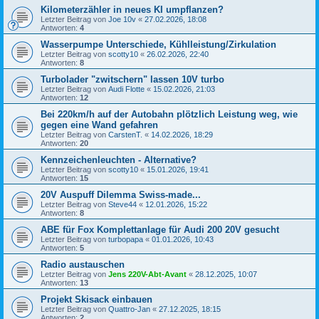
Kilometerzähler in neues KI umpflanzen?
Letzter Beitrag von
Joe 10v
«
27.02.2026, 18:08
Antworten:
4
Wasserpumpe Unterschiede, Kühlleistung/Zirkulation
Letzter Beitrag von
scotty10
«
26.02.2026, 22:40
Antworten:
8
Turbolader "zwitschern" lassen 10V turbo
Letzter Beitrag von
Audi Flotte
«
15.02.2026, 21:03
Antworten:
12
Bei 220km/h auf der Autobahn plötzlich Leistung weg, wie
gegen eine Wand gefahren
Letzter Beitrag von
CarstenT.
«
14.02.2026, 18:29
Antworten:
20
Kennzeichenleuchten - Alternative?
Letzter Beitrag von
scotty10
«
15.01.2026, 19:41
Antworten:
15
20V Auspuff Dilemma Swiss-made...
Letzter Beitrag von
Steve44
«
12.01.2026, 15:22
Antworten:
8
ABE für Fox Komplettanlage für Audi 200 20V gesucht
Letzter Beitrag von
turbopapa
«
01.01.2026, 10:43
Antworten:
5
Radio austauschen
Letzter Beitrag von
Jens 220V-Abt-Avant
«
28.12.2025, 10:07
Antworten:
13
Projekt Skisack einbauen
Letzter Beitrag von
Quattro-Jan
«
27.12.2025, 18:15
Antworten:
2