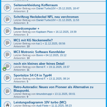
Seitenverkleidung Kofferraum
Letzter Beitrag von
Daniel Turbo10V
«
25.12.2025, 18:47
Antworten:
2
Schriftzug Heckdeckel NFL neu verchromen
Letzter Beitrag von
Daniel Turbo10V
«
21.12.2025, 11:53
Antworten:
3
Boardcomputer +
Letzter Beitrag von
Kapitaen Pluto
«
16.12.2025, 19:39
Antworten:
3
MC1 mit KG Nockenwelle?
Letzter Beitrag von
kai 1
«
11.12.2025, 00:56
Antworten:
10
MC3 Motronic Software Kennfelder
Letzter Beitrag von
Bonni
«
04.12.2025, 15:12
Antworten:
10
noch ein kleines aber feines Detail
Letzter Beitrag von
Bernd F.
«
19.11.2025, 19:37
Antworten:
11
Sportsitze S4 C4 in Typ44
Letzter Beitrag von
Bernd F.
«
13.11.2025, 08:14
Antworten:
5
Retro-Autoradio: Neues von Pioneer als Alternative zu
Blaupunkt.
Letzter Beitrag von
timundstruppi
«
13.11.2025, 00:01
Antworten:
9
Leistungsdiagramm 10V turbo (MC)
Letzter Beitrag von
Audi Flotte
«
11.11.2025, 08:23