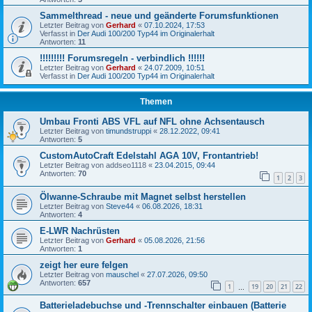
Sammelthread - neue und geänderte Forumsfunktionen
Letzter Beitrag von
Gerhard
«
07.10.2024, 17:53
Verfasst in
Der Audi 100/200 Typ44 im Originalerhalt
Antworten:
11
!!!!!!!!! Forumsregeln - verbindlich !!!!!!
Letzter Beitrag von
Gerhard
«
24.07.2009, 10:51
Verfasst in
Der Audi 100/200 Typ44 im Originalerhalt
Themen
Umbau Fronti ABS VFL auf NFL ohne Achsentausch
Letzter Beitrag von
timundstruppi
«
28.12.2022, 09:41
Antworten:
5
CustomAutoCraft Edelstahl AGA 10V, Frontantrieb!
Letzter Beitrag von
addseo1118
«
23.04.2015, 09:44
Antworten:
70
1
2
3
Ölwanne-Schraube mit Magnet selbst herstellen
Letzter Beitrag von
Steve44
«
06.08.2026, 18:31
Antworten:
4
E-LWR Nachrüsten
Letzter Beitrag von
Gerhard
«
05.08.2026, 21:56
Antworten:
1
zeigt her eure felgen
Letzter Beitrag von
mauschel
«
27.07.2026, 09:50
Antworten:
657
1
19
20
21
22
…
Batterieladebuchse und -Trennschalter einbauen (Batterie