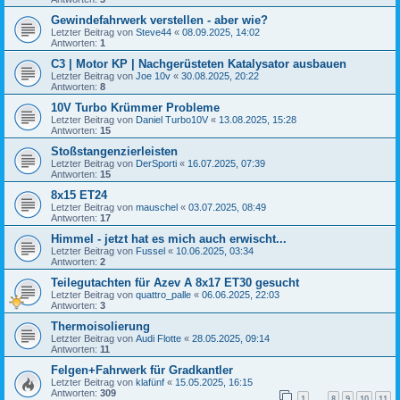
Gewindefahrwerk verstellen - aber wie?
Letzter Beitrag von
Steve44
«
08.09.2025, 14:02
Antworten:
1
C3 | Motor KP | Nachgerüsteten Katalysator ausbauen
Letzter Beitrag von
Joe 10v
«
30.08.2025, 20:22
Antworten:
8
10V Turbo Krümmer Probleme
Letzter Beitrag von
Daniel Turbo10V
«
13.08.2025, 15:28
Antworten:
15
Stoßstangenzierleisten
Letzter Beitrag von
DerSporti
«
16.07.2025, 07:39
Antworten:
15
8x15 ET24
Letzter Beitrag von
mauschel
«
03.07.2025, 08:49
Antworten:
17
Himmel - jetzt hat es mich auch erwischt...
Letzter Beitrag von
Fussel
«
10.06.2025, 03:34
Antworten:
2
Teilegutachten für Azev A 8x17 ET30 gesucht
Letzter Beitrag von
quattro_palle
«
06.06.2025, 22:03
Antworten:
3
Thermoisolierung
Letzter Beitrag von
Audi Flotte
«
28.05.2025, 09:14
Antworten:
11
Felgen+Fahrwerk für Gradkantler
Letzter Beitrag von
klafünf
«
15.05.2025, 16:15
Antworten:
309
1
8
9
10
11
…