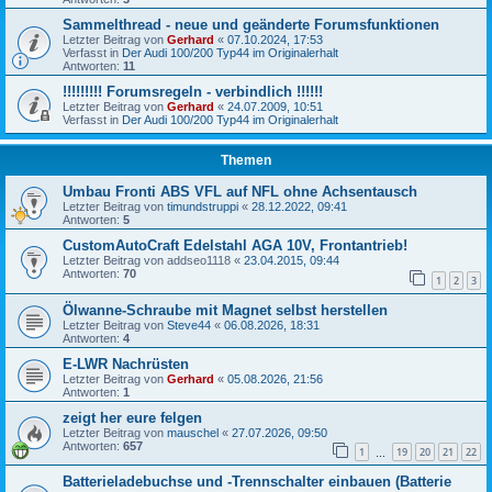
Sammelthread - neue und geänderte Forumsfunktionen
Letzter Beitrag von
Gerhard
«
07.10.2024, 17:53
Verfasst in
Der Audi 100/200 Typ44 im Originalerhalt
Antworten:
11
!!!!!!!!! Forumsregeln - verbindlich !!!!!!
Letzter Beitrag von
Gerhard
«
24.07.2009, 10:51
Verfasst in
Der Audi 100/200 Typ44 im Originalerhalt
Themen
Umbau Fronti ABS VFL auf NFL ohne Achsentausch
Letzter Beitrag von
timundstruppi
«
28.12.2022, 09:41
Antworten:
5
CustomAutoCraft Edelstahl AGA 10V, Frontantrieb!
Letzter Beitrag von
addseo1118
«
23.04.2015, 09:44
Antworten:
70
1
2
3
Ölwanne-Schraube mit Magnet selbst herstellen
Letzter Beitrag von
Steve44
«
06.08.2026, 18:31
Antworten:
4
E-LWR Nachrüsten
Letzter Beitrag von
Gerhard
«
05.08.2026, 21:56
Antworten:
1
zeigt her eure felgen
Letzter Beitrag von
mauschel
«
27.07.2026, 09:50
Antworten:
657
1
19
20
21
22
…
Batterieladebuchse und -Trennschalter einbauen (Batterie