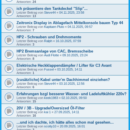
Antworten:
24
ich präsentiere den Tankdeckel "Slip"...
Letzter Beitrag von
Steve44
«
04.11.2025, 23:58
Antworten:
13
Zeitronix Display in Ablagefach Mittelkonsole bauen Typ 44
Letzter Beitrag von
Kapitaen Pluto
«
04.11.2025, 09:57
Antworten:
7
HP2 - Schrauben und Drehmomente
Letzter Beitrag von
Ralph
«
16.10.2025, 07:59
Antworten:
3
HP2 Bremsanlage von CAC, Bremsscheibe
Letzter Beitrag von
Audi Flotte
«
09.10.2025, 23:24
Antworten:
8
Elektrische Heckklappendämpfer / Lifter für C3 Avant
Letzter Beitrag von
Fussel
«
03.10.2025, 14:11
Antworten:
1
(zusätzliche) Kabel unter'm Dachhimmel einziehen?
Letzter Beitrag von
Steve44
«
03.10.2025, 12:56
Antworten:
6
Erfahrungen bzgl besserer Wasser- und Ladeluftkühler 220v?
Letzter Beitrag von
keek1983
«
02.10.2025, 09:50
Antworten:
15
20V / 3B - Upgrade/Oversized Öl-Filter
Letzter Beitrag von
kai 1
«
27.09.2025, 14:11
Antworten:
16
...und ich dachte, ich hätte alles schon mal gesehen...
Letzter Beitrag von
scotty10
«
20.09.2025, 16:01
Antworten:
3