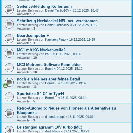
Seitenverkleidung Kofferraum
Letzter Beitrag von
Daniel Turbo10V
«
25.12.2025, 18:47
Antworten:
2
Schriftzug Heckdeckel NFL neu verchromen
Letzter Beitrag von
Daniel Turbo10V
«
21.12.2025, 11:53
Antworten:
3
Boardcomputer +
Letzter Beitrag von
Kapitaen Pluto
«
16.12.2025, 19:39
Antworten:
3
MC1 mit KG Nockenwelle?
Letzter Beitrag von
kai 1
«
11.12.2025, 00:56
Antworten:
10
MC3 Motronic Software Kennfelder
Letzter Beitrag von
Bonni
«
04.12.2025, 15:12
Antworten:
10
noch ein kleines aber feines Detail
Letzter Beitrag von
Bernd F.
«
19.11.2025, 19:37
Antworten:
11
Sportsitze S4 C4 in Typ44
Letzter Beitrag von
Bernd F.
«
13.11.2025, 08:14
Antworten:
5
Retro-Autoradio: Neues von Pioneer als Alternative zu
Blaupunkt.
Letzter Beitrag von
timundstruppi
«
13.11.2025, 00:01
Antworten:
9
Leistungsdiagramm 10V turbo (MC)
Letzter Beitrag von
Audi Flotte
«
11.11.2025, 08:23