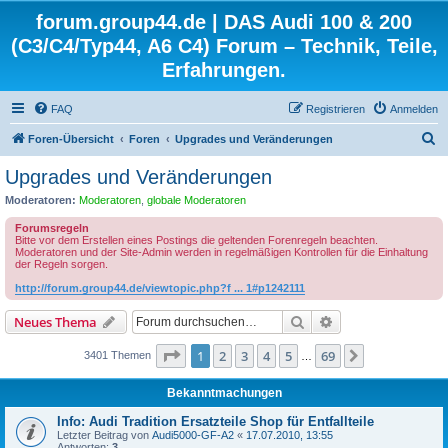
forum.group44.de | DAS Audi 100 & 200
(C3/C4/Typ44, A6 C4) Forum – Technik, Teile,
Erfahrungen.
FAQ
Registrieren
Anmelden
S
Foren-Übersicht
Foren
Upgrades und Veränderungen
u
Upgrades und Veränderungen
c
Moderatoren:
Moderatoren
,
globale Moderatoren
h
Forumsregeln
e
Bitte vor dem Erstellen eines Postings die geltenden Forenregeln beachten.
Moderatoren und der Site-Admin werden in regelmäßigen Kontrollen für die Einhaltung
der Regeln sorgen.
http://forum.group44.de/viewtopic.php?f ... 1#p1242111
Suche
Erweiterte Suche
Neues Thema
Seite
1
von
69
1
2
3
4
5
69
Nächste
3401 Themen
…
Bekanntmachungen
Info: Audi Tradition Ersatzteile Shop für Entfallteile
Letzter Beitrag von
Audi5000-GF-A2
«
17.07.2010, 13:55
Antworten:
3