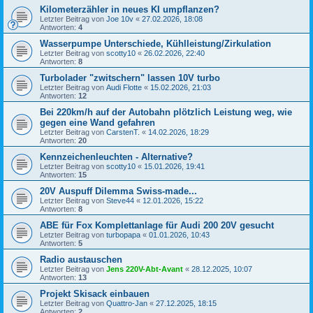
Kilometerzähler in neues KI umpflanzen?
Letzter Beitrag von
Joe 10v
«
27.02.2026, 18:08
Antworten:
4
Wasserpumpe Unterschiede, Kühlleistung/Zirkulation
Letzter Beitrag von
scotty10
«
26.02.2026, 22:40
Antworten:
8
Turbolader "zwitschern" lassen 10V turbo
Letzter Beitrag von
Audi Flotte
«
15.02.2026, 21:03
Antworten:
12
Bei 220km/h auf der Autobahn plötzlich Leistung weg, wie
gegen eine Wand gefahren
Letzter Beitrag von
CarstenT.
«
14.02.2026, 18:29
Antworten:
20
Kennzeichenleuchten - Alternative?
Letzter Beitrag von
scotty10
«
15.01.2026, 19:41
Antworten:
15
20V Auspuff Dilemma Swiss-made...
Letzter Beitrag von
Steve44
«
12.01.2026, 15:22
Antworten:
8
ABE für Fox Komplettanlage für Audi 200 20V gesucht
Letzter Beitrag von
turbopapa
«
01.01.2026, 10:43
Antworten:
5
Radio austauschen
Letzter Beitrag von
Jens 220V-Abt-Avant
«
28.12.2025, 10:07
Antworten:
13
Projekt Skisack einbauen
Letzter Beitrag von
Quattro-Jan
«
27.12.2025, 18:15
Antworten:
2