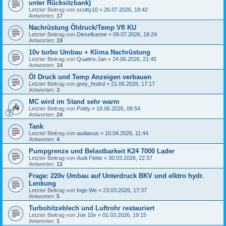
unter Rücksitzbank)
Letzter Beitrag von
scotty10
«
26.07.2026, 18:42
Antworten:
17
Nachrüstung Öldruck/Temp Vfl KU
Letzter Beitrag von
Dieselkanne
«
09.07.2026, 18:24
Antworten:
19
10v turbo Umbau + Klima Nachrüstung
Letzter Beitrag von
Quattro-Jan
«
24.06.2026, 21:45
Antworten:
14
Öl Druck und Temp Anzeigen verbauen
Letzter Beitrag von
grey_hndrd
«
21.06.2026, 17:17
Antworten:
3
MC wird im Stand sehr warm
Letzter Beitrag von
Poldy
«
18.06.2026, 08:54
Antworten:
24
Tank
Letzter Beitrag von
audiavus
«
10.04.2026, 11:44
Antworten:
4
Pumpgrenze und Belastbarkeit K24 7000 Lader
Letzter Beitrag von
Audi Flotte
«
30.03.2026, 22:37
Antworten:
12
Frage: 220v Umbau auf Unterdruck BKV und elktro hydr.
Lenkung
Letzter Beitrag von
Ingo We
«
23.03.2026, 17:37
Antworten:
5
Turbohitzeblech und Luftrohr restauriert
Letzter Beitrag von
Joe 10v
«
01.03.2026, 19:15
Antworten:
1