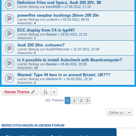
Definition Files und Specs, Audi 200 20V, 3B
Letzter Beitrag von
karel5000
«
17.06.2012, 17:19
powerflex swaybar bushings 26mm 200 20v
Letzter Beitrag von
yodasfro
«
03.03.2012, 08:41
Antworten:
4
ECC display from C4 in typ44?
Letzter Beitrag von
Bastian
«
29.02.2012, 21:22
Antworten:
1
Audi 200 20vt. coilovers?
Letzter Beitrag von
Audi200Monster
«
11.07.2011, 22:28
Antworten:
5
Is it possible to install Autocheck with Boardcomputer?
Letzter Beitrag von
Bastian
«
05.06.2011, 15:55
Antworten:
15
Wanted: Type 44 fans in or around Bristol, UK???
Letzter Beitrag von
Manfred R.
«
16.03.2011, 22:20
Antworten:
2
Neues Thema
1
2
3
Nächste
101 Themen
Gehe zu
BERECHTIGUNGEN IN DIESEM FORUM
Du darfst
keine
neuen Themen in diesem Forum erstellen.
Du darfst
keine
Antworten zu Themen in diesem Forum erstellen.