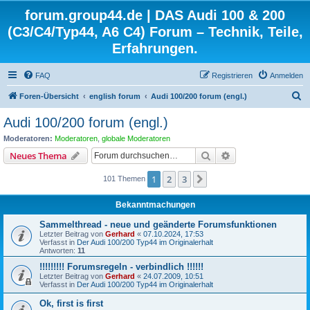
forum.group44.de | DAS Audi 100 & 200
(C3/C4/Typ44, A6 C4) Forum – Technik, Teile,
Erfahrungen.
FAQ
Registrieren
Anmelden
S
Foren-Übersicht
english forum
Audi 100/200 forum (engl.)
u
Audi 100/200 forum (engl.)
c
Moderatoren:
Moderatoren
,
globale Moderatoren
h
Suche
Erweiterte Suche
Neues Thema
e
1
2
3
Nächste
101 Themen
Bekanntmachungen
Sammelthread - neue und geänderte Forumsfunktionen
Letzter Beitrag von
Gerhard
«
07.10.2024, 17:53
Verfasst in
Der Audi 100/200 Typ44 im Originalerhalt
Antworten:
11
!!!!!!!!! Forumsregeln - verbindlich !!!!!!
Letzter Beitrag von
Gerhard
«
24.07.2009, 10:51
Verfasst in
Der Audi 100/200 Typ44 im Originalerhalt
Ok, first is first