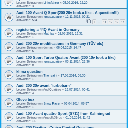
Letzter Beitrag von
Linksfahrer
«
05.02.2016, 22:20
Antworten:
3
Audi 100 Avant Q Sport(200 20v look-a-like - A question!!!)
Letzter Beitrag von
Ignas.quattro
«
12.11.2015, 00:21
Antworten:
504
1
14
15
16
17
…
registering a 44Q Avant in Germany
Letzter Beitrag von
Mathias
«
02.08.2015, 13:31
Antworten:
1
Audi 200 20v modifications in Germany (TÜV etc)
Letzter Beitrag von
domas
«
08.04.2015, 14:47
Antworten:
5
Audi 100 Sport Turbo Quattro Avant (200 10v look-a-like)
Letzter Beitrag von
Ignas.quattro
«
03.11.2014, 22:36
Antworten:
9
klima question
Letzter Beitrag von
The_saint
«
17.08.2014, 08:30
Antworten:
1
Audi 200 20v avant "turbobarn"
Letzter Beitrag von
AudiQuattros
«
15.07.2014, 00:41
Antworten:
3
Glove box
Letzter Beitrag von
Snow Racer
«
06.04.2014, 08:57
Antworten:
1
Audi 100 Avant quattro Sport (S711) from Kaliningrad
Letzter Beitrag von
Anatolik39rus
«
01.03.2014, 11:42
Antworten:
15
Audi 200 Quattro - Cruise Control Questions