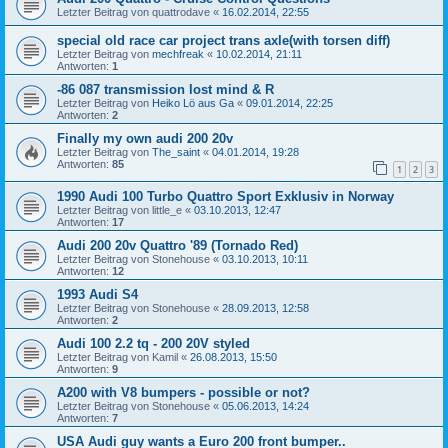
Letzter Beitrag von
quattrodave
«
16.02.2014, 22:55
special old race car project trans axle(with torsen diff)
Letzter Beitrag von
mechfreak
«
10.02.2014, 21:11
Antworten:
1
-86 087 transmission lost mind & R
Letzter Beitrag von
Heiko Lö aus Ga
«
09.01.2014, 22:25
Antworten:
2
Finally my own audi 200 20v
Letzter Beitrag von
The_saint
«
04.01.2014, 19:28
Antworten:
85
1
2
3
1990 Audi 100 Turbo Quattro Sport Exklusiv in Norway
Letzter Beitrag von
little_e
«
03.10.2013, 12:47
Antworten:
17
Audi 200 20v Quattro '89 (Tornado Red)
Letzter Beitrag von
Stonehouse
«
03.10.2013, 10:11
Antworten:
12
1993 Audi S4
Letzter Beitrag von
Stonehouse
«
28.09.2013, 12:58
Antworten:
2
Audi 100 2.2 tq - 200 20V styled
Letzter Beitrag von
Kamil
«
26.08.2013, 15:50
Antworten:
9
A200 with V8 bumpers - possible or not?
Letzter Beitrag von
Stonehouse
«
05.06.2013, 14:24
Antworten:
7
USA Audi guy wants a Euro 200 front bumper..