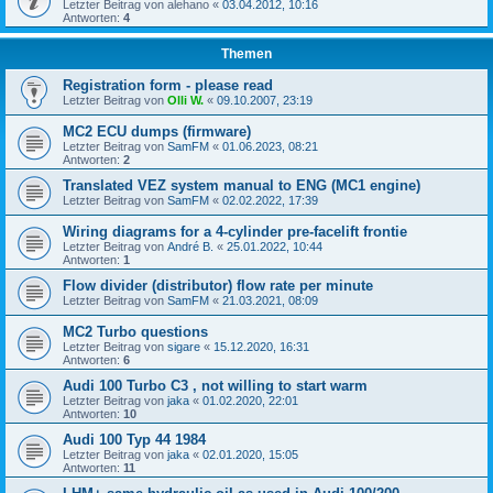
Letzter Beitrag von
alehano
«
03.04.2012, 10:16
Antworten:
4
Themen
Registration form - please read
Letzter Beitrag von
Olli W.
«
09.10.2007, 23:19
MC2 ECU dumps (firmware)
Letzter Beitrag von
SamFM
«
01.06.2023, 08:21
Antworten:
2
Translated VEZ system manual to ENG (MC1 engine)
Letzter Beitrag von
SamFM
«
02.02.2022, 17:39
Wiring diagrams for a 4-cylinder pre-facelift frontie
Letzter Beitrag von
André B.
«
25.01.2022, 10:44
Antworten:
1
Flow divider (distributor) flow rate per minute
Letzter Beitrag von
SamFM
«
21.03.2021, 08:09
MC2 Turbo questions
Letzter Beitrag von
sigare
«
15.12.2020, 16:31
Antworten:
6
Audi 100 Turbo C3 , not willing to start warm
Letzter Beitrag von
jaka
«
01.02.2020, 22:01
Antworten:
10
Audi 100 Typ 44 1984
Letzter Beitrag von
jaka
«
02.01.2020, 15:05
Antworten:
11