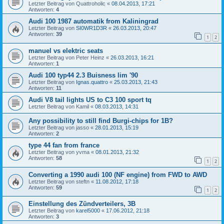
Letzter Beitrag von
Quattroholic
«
08.04.2013, 17:21
Antworten:
4
Audi 100 1987 automatik from Kaliningrad
Letzter Beitrag von
SI0WR1D3R
«
26.03.2013, 20:47
Antworten:
39
1
2
manuel vs elektric seats
Letzter Beitrag von
Peter Heinz
«
26.03.2013, 16:21
Antworten:
1
Audi 100 typ44 2.3 Buisness lim '90
Letzter Beitrag von
Ignas.quattro
«
25.03.2013, 21:43
Antworten:
11
Audi V8 tail lights US to C3 100 sport tq
Letzter Beitrag von
Kamil
«
08.03.2013, 14:31
Any possibility to still find Burgi-chips for 1B?
Letzter Beitrag von
jasso
«
28.01.2013, 15:19
Antworten:
2
type 44 fan from france
Letzter Beitrag von
yvma
«
08.01.2013, 21:32
Antworten:
58
1
2
Converting a 1990 audi 100 (NF engine) from FWD to AWD
Letzter Beitrag von
steftn
«
11.08.2012, 17:18
Antworten:
59
1
2
Einstellung des Zündverteilers, 3B
Letzter Beitrag von
karel5000
«
17.06.2012, 21:18
Antworten:
3