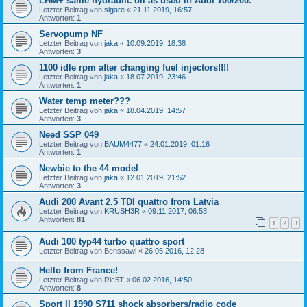
LHM+ same hydraulic oil as used in Audi 100/200.
Letzter Beitrag von
sigare
«
21.11.2019, 16:57
Antworten:
1
Servopump NF
Letzter Beitrag von
jaka
«
10.09.2019, 18:38
Antworten:
3
1100 idle rpm after changing fuel injectors!!!!
Letzter Beitrag von
jaka
«
18.07.2019, 23:46
Antworten:
1
Water temp meter???
Letzter Beitrag von
jaka
«
18.04.2019, 14:57
Antworten:
3
Need SSP 049
Letzter Beitrag von
BAUM4477
«
24.01.2019, 01:16
Antworten:
1
Newbie to the 44 model
Letzter Beitrag von
jaka
«
12.01.2019, 21:52
Antworten:
3
Audi 200 Avant 2.5 TDI quattro from Latvia
Letzter Beitrag von
KRUSH3R
«
09.11.2017, 06:53
Antworten:
81
1
2
3
Audi 100 typ44 turbo quattro sport
Letzter Beitrag von
Benssawi
«
26.05.2016, 12:28
Hello from France!
Letzter Beitrag von
Ric5T
«
06.02.2016, 14:50
Antworten:
8
Sport II 1990 S711 shock absorbers/radio code