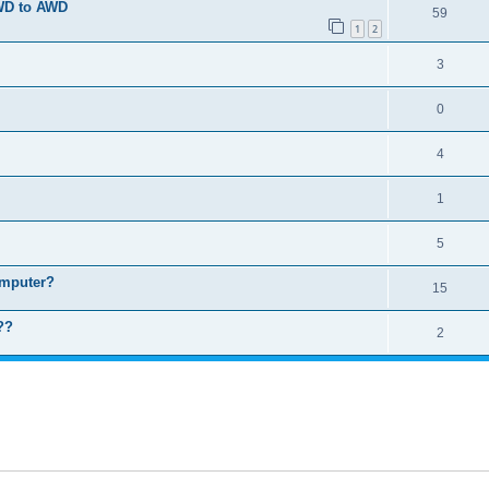
FWD to AWD
59
1
2
3
0
4
1
5
omputer?
15
??
2