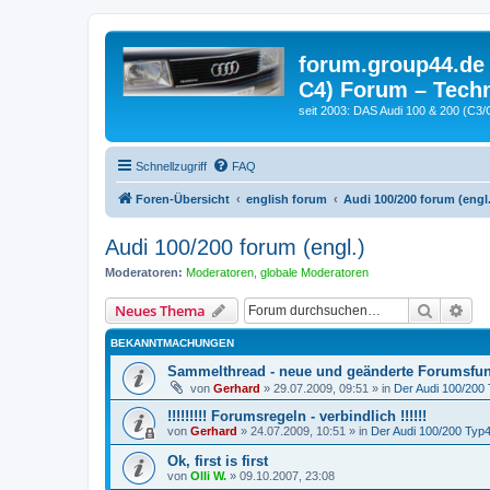
forum.group44.de 
C4) Forum – Techn
seit 2003: DAS Audi 100 & 200 (C3/
Schnellzugriff
FAQ
Foren-Übersicht
english forum
Audi 100/200 forum (engl.
Audi 100/200 forum (engl.)
Moderatoren:
Moderatoren
,
globale Moderatoren
Suche
Erw
Neues Thema
BEKANNTMACHUNGEN
Sammelthread - neue und geänderte Forumsfun
von
Gerhard
»
29.07.2009, 09:51
» in
Der Audi 100/200 
!!!!!!!!! Forumsregeln - verbindlich !!!!!!
von
Gerhard
»
24.07.2009, 10:51
» in
Der Audi 100/200 Typ44
Ok, first is first
von
Olli W.
»
09.10.2007, 23:08