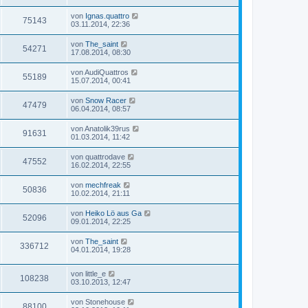
von
Ignas.quattro
75143
03.11.2014, 22:36
von
The_saint
54271
17.08.2014, 08:30
von
AudiQuattros
55189
15.07.2014, 00:41
von
Snow Racer
47479
06.04.2014, 08:57
von
Anatolik39rus
91631
01.03.2014, 11:42
von
quattrodave
47552
16.02.2014, 22:55
von
mechfreak
50836
10.02.2014, 21:11
von
Heiko Lö aus Ga
52096
09.01.2014, 22:25
von
The_saint
336712
04.01.2014, 19:28
von
little_e
108238
03.10.2013, 12:47
von
Stonehouse
88100