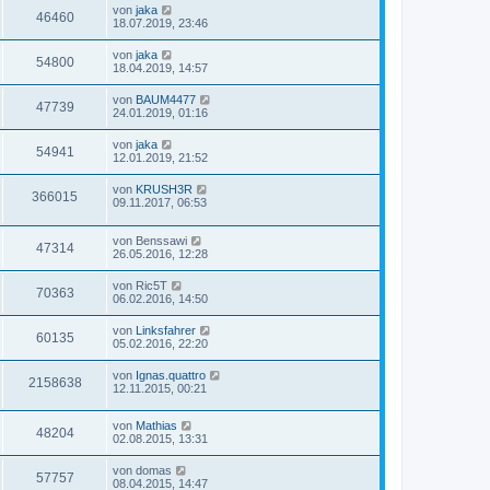
von
jaka
46460
18.07.2019, 23:46
von
jaka
54800
18.04.2019, 14:57
von
BAUM4477
47739
24.01.2019, 01:16
von
jaka
54941
12.01.2019, 21:52
von
KRUSH3R
366015
09.11.2017, 06:53
von
Benssawi
47314
26.05.2016, 12:28
von
Ric5T
70363
06.02.2016, 14:50
von
Linksfahrer
60135
05.02.2016, 22:20
von
Ignas.quattro
2158638
12.11.2015, 00:21
von
Mathias
48204
02.08.2015, 13:31
von
domas
57757
08.04.2015, 14:47