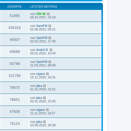
ZUGRIFFE
LETZTER BEITRAG
von
Olli W.
51895
09.10.2007, 23:19
von
SamFM
435316
01.06.2023, 08:21
von
SamFM
45507
02.02.2022, 17:39
von
André B.
45699
25.01.2022, 10:44
von
SamFM
50799
21.03.2021, 08:09
von
sigare
101786
15.12.2020, 16:31
von
jaka
79675
01.02.2020, 22:01
von
jaka
78651
02.01.2020, 15:05
von
sigare
47839
21.11.2019, 16:57
von
jaka
76124
10.09.2019, 18:38