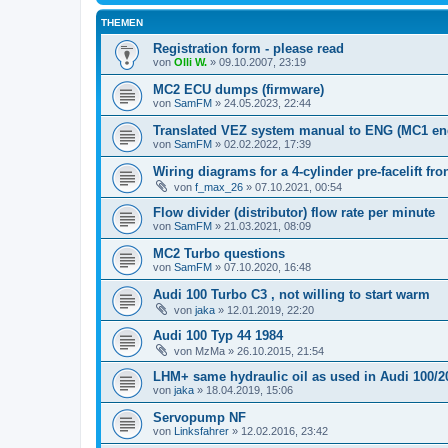
THEMEN
Registration form - please read
von
Olli W.
»
09.10.2007, 23:19
MC2 ECU dumps (firmware)
von
SamFM
»
24.05.2023, 22:44
Translated VEZ system manual to ENG (MC1 en
von
SamFM
»
02.02.2022, 17:39
Wiring diagrams for a 4-cylinder pre-facelift fro
von
f_max_26
»
07.10.2021, 00:54
Flow divider (distributor) flow rate per minute
von
SamFM
»
21.03.2021, 08:09
MC2 Turbo questions
von
SamFM
»
07.10.2020, 16:48
Audi 100 Turbo C3 , not willing to start warm
von
jaka
»
12.01.2019, 22:20
Audi 100 Typ 44 1984
von
MzMa
»
26.10.2015, 21:54
LHM+ same hydraulic oil as used in Audi 100/2
von
jaka
»
18.04.2019, 15:06
Servopump NF
von
Linksfahrer
»
12.02.2016, 23:42