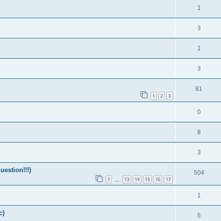
1
3
1
3
81
1
2
3
0
8
3
uestion!!!)
504
1
13
14
15
16
17
…
1
c)
5