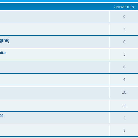
ANTWORTEN
0
2
gine)
0
ntie
1
0
6
10
11
00.
1
3