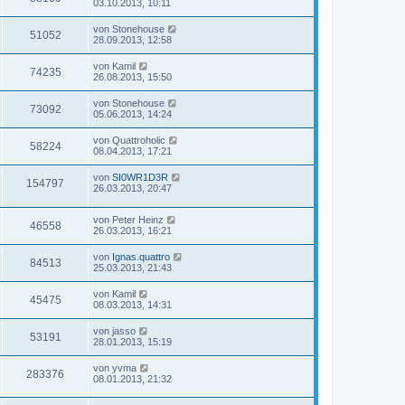
03.10.2013, 10:11
von
Stonehouse
51052
28.09.2013, 12:58
von
Kamil
74235
26.08.2013, 15:50
von
Stonehouse
73092
05.06.2013, 14:24
von
Quattroholic
58224
08.04.2013, 17:21
von
SI0WR1D3R
154797
26.03.2013, 20:47
von
Peter Heinz
46558
26.03.2013, 16:21
von
Ignas.quattro
84513
25.03.2013, 21:43
von
Kamil
45475
08.03.2013, 14:31
von
jasso
53191
28.01.2013, 15:19
von
yvma
283376
08.01.2013, 21:32