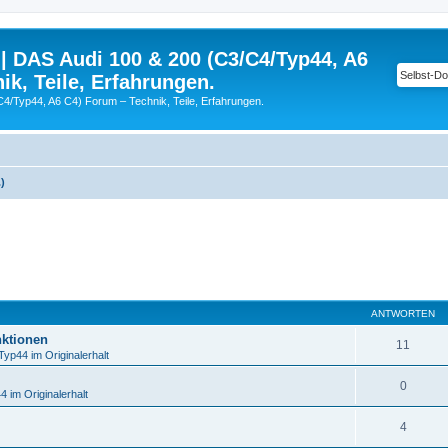
| DAS Audi 100 & 200 (C3/C4/Typ44, A6
ik, Teile, Erfahrungen.
C4/Typ44, A6 C4) Forum – Technik, Teile, Erfahrungen.
)
eiterte Suche
ANTWORTEN
ktionen
11
Typ44 im Originalerhalt
0
 im Originalerhalt
4