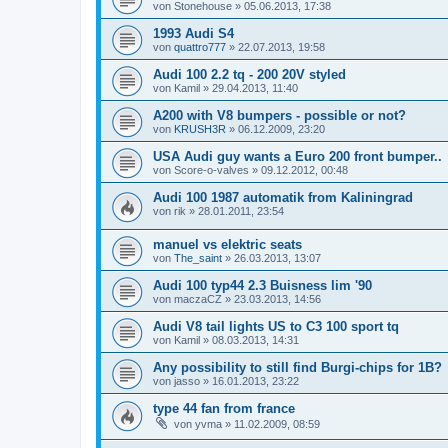
von
Stonehouse
»
05.06.2013, 17:38
1993 Audi S4
von
quattro777
»
22.07.2013, 19:58
Audi 100 2.2 tq - 200 20V styled
von
Kamil
»
29.04.2013, 11:40
A200 with V8 bumpers - possible or not?
von
KRUSH3R
»
06.12.2009, 23:20
USA Audi guy wants a Euro 200 front bumper..
von
Score-o-valves
»
09.12.2012, 00:48
Audi 100 1987 automatik from Kaliningrad
von
rik
»
28.01.2011, 23:54
manuel vs elektric seats
von
The_saint
»
26.03.2013, 13:07
Audi 100 typ44 2.3 Buisness lim '90
von
maczaCZ
»
23.03.2013, 14:56
Audi V8 tail lights US to C3 100 sport tq
von
Kamil
»
08.03.2013, 14:31
Any possibility to still find Burgi-chips for 1B?
von
jasso
»
16.01.2013, 23:22
type 44 fan from france
von
yvma
»
11.02.2009, 08:59