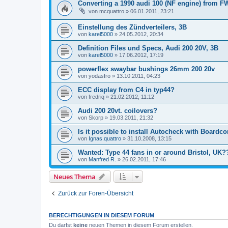
Converting a 1990 audi 100 (NF engine) from 
von
mcquattro
»
06.01.2011, 23:21
Einstellung des Zündverteilers, 3B
von
karel5000
»
24.05.2012, 20:34
Definition Files und Specs, Audi 200 20V, 3B
von
karel5000
»
17.06.2012, 17:19
powerflex swaybar bushings 26mm 200 20v
von
yodasfro
»
13.10.2011, 04:23
ECC display from C4 in typ44?
von
fredriq
»
21.02.2012, 11:12
Audi 200 20vt. coilovers?
von
Skorp
»
19.03.2011, 21:32
Is it possible to install Autocheck with Boardc
von
Ignas.quattro
»
31.10.2008, 13:15
Wanted: Type 44 fans in or around Bristol, UK?
von
Manfred R.
»
26.02.2011, 17:46
Neues Thema
Zurück zur Foren-Übersicht
BERECHTIGUNGEN IN DIESEM FORUM
Du darfst
keine
neuen Themen in diesem Forum erstellen.