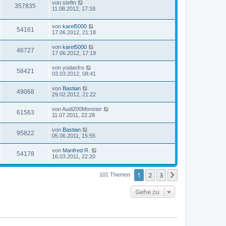
von
steftn
357835
11.08.2012, 17:18
von
karel5000
54161
17.06.2012, 21:18
von
karel5000
46727
17.06.2012, 17:19
von
yodasfro
58421
03.03.2012, 08:41
von
Bastian
49068
29.02.2012, 21:22
von
Audi200Monster
61563
11.07.2011, 22:28
von
Bastian
95822
05.06.2011, 15:55
von
Manfred R.
54178
16.03.2011, 22:20
1
2
3
Nächste
101 Themen
Gehe zu