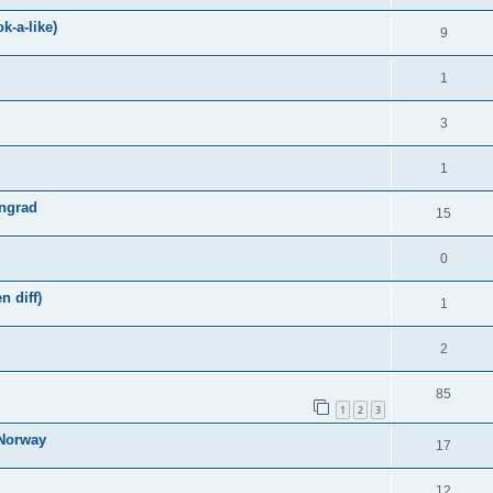
k-a-like)
9
1
3
1
ingrad
15
0
n diff)
1
2
85
1
2
3
 Norway
17
12