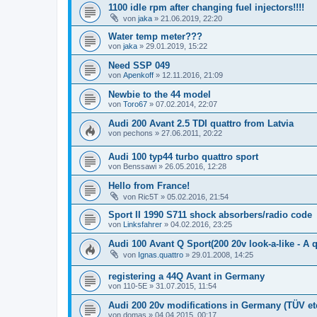
1100 idle rpm after changing fuel injectors!!!!
von
jaka
»
21.06.2019, 22:20
Water temp meter???
von
jaka
»
29.01.2019, 15:22
Need SSP 049
von
Apenkoff
»
12.11.2016, 21:09
Newbie to the 44 model
von
Toro67
»
07.02.2014, 22:07
Audi 200 Avant 2.5 TDI quattro from Latvia
von
pechons
»
27.06.2011, 20:22
Audi 100 typ44 turbo quattro sport
von
Benssawi
»
26.05.2016, 12:28
Hello from France!
von
Ric5T
»
05.02.2016, 21:54
Sport II 1990 S711 shock absorbers/radio code
von
Linksfahrer
»
04.02.2016, 23:25
Audi 100 Avant Q Sport(200 20v look-a-like - A q
von
Ignas.quattro
»
29.01.2008, 14:25
registering a 44Q Avant in Germany
von
110-5E
»
31.07.2015, 11:54
Audi 200 20v modifications in Germany (TÜV et
von
domas
»
04.04.2015, 00:17