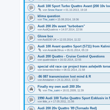
Audi 100 Sport Turbo Quattro Avant (200 10v loo
von
Snow Racer
»
01.10.2013, 19:18
klima question
von
The_saint
»
15.08.2014, 19:36
Audi 200 20v avant "turbobarn"
von
AudiQuattros
»
14.07.2014, 22:56
Glove box
von
Audi100 UK
»
12.03.2014, 11:22
Audi 100 Avant quattro Sport (S711) from Kalin
von
Anatolik39rus
»
05.01.2014, 05:19
Audi 200 Quattro - Cruise Control Questions
von
quattrodave
»
16.02.2014, 22:55
special old race car project trans axle(with torse
von
bmwmtechnike
»
08.02.2014, 21:58
-86 087 transmission lost mind & R
von
Artolainen
»
24.11.2013, 13:32
Finally my own audi 200 20v
von
The_saint
»
18.01.2009, 11:39
1990 Audi 100 Turbo Quattro Sport Exklusiv in
von
little_e
»
17.05.2011, 21:06
Audi 200 20v Quattro '89 (Tornado Red)