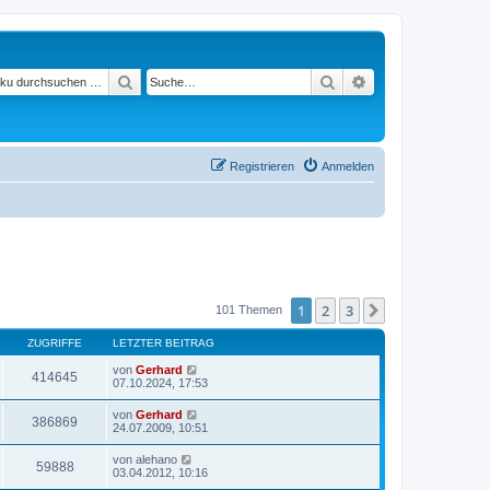
Suchen
Suche
Erweiterte Suche
Registrieren
Anmelden
1
2
3
Nächste
101 Themen
ZUGRIFFE
LETZTER BEITRAG
von
Gerhard
414645
07.10.2024, 17:53
von
Gerhard
386869
24.07.2009, 10:51
von
alehano
59888
03.04.2012, 10:16