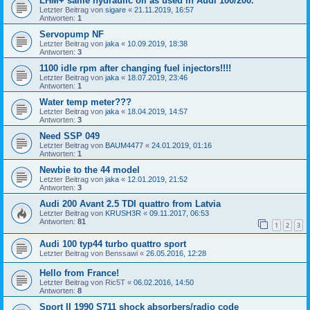
LHM+ same hydraulic oil as used in Audi 100/200.
Letzter Beitrag von
sigare
«
21.11.2019, 16:57
Antworten:
1
Servopump NF
Letzter Beitrag von
jaka
«
10.09.2019, 18:38
Antworten:
3
1100 idle rpm after changing fuel injectors!!!!
Letzter Beitrag von
jaka
«
18.07.2019, 23:46
Antworten:
1
Water temp meter???
Letzter Beitrag von
jaka
«
18.04.2019, 14:57
Antworten:
3
Need SSP 049
Letzter Beitrag von
BAUM4477
«
24.01.2019, 01:16
Antworten:
1
Newbie to the 44 model
Letzter Beitrag von
jaka
«
12.01.2019, 21:52
Antworten:
3
Audi 200 Avant 2.5 TDI quattro from Latvia
Letzter Beitrag von
KRUSH3R
«
09.11.2017, 06:53
Antworten:
81
1
2
3
Audi 100 typ44 turbo quattro sport
Letzter Beitrag von
Benssawi
«
26.05.2016, 12:28
Hello from France!
Letzter Beitrag von
Ric5T
«
06.02.2016, 14:50
Antworten:
8
Sport II 1990 S711 shock absorbers/radio code