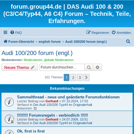
forum.group44.de | DAS Audi 100 & 200
(C3/C4/Typ44, A6 C4) Forum – Technik, Teile,
Erfahrungen.
FAQ
Registrieren
Anmelden
S
Foren-Übersicht
english forum
Audi 100/200 forum (engl.)
u
Audi 100/200 forum (engl.)
c
Moderatoren:
Moderatoren
,
globale Moderatoren
h
Suche
Erweiterte Suche
Neues Thema
e
1
2
3
Nächste
101 Themen
Bekanntmachungen
Sammelthread - neue und geänderte Forumsfunktionen
Letzter Beitrag von
Gerhard
«
07.10.2024, 17:53
Verfasst in
Der Audi 100/200 Typ44 im Originalerhalt
Antworten:
11
!!!!!!!!! Forumsregeln - verbindlich !!!!!!
Letzter Beitrag von
Gerhard
«
24.07.2009, 10:51
Verfasst in
Der Audi 100/200 Typ44 im Originalerhalt
Ok, first is first