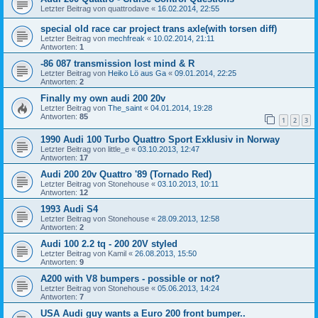
Letzter Beitrag von
quattrodave
«
16.02.2014, 22:55
special old race car project trans axle(with torsen diff)
Letzter Beitrag von
mechfreak
«
10.02.2014, 21:11
Antworten:
1
-86 087 transmission lost mind & R
Letzter Beitrag von
Heiko Lö aus Ga
«
09.01.2014, 22:25
Antworten:
2
Finally my own audi 200 20v
Letzter Beitrag von
The_saint
«
04.01.2014, 19:28
Antworten:
85
1
2
3
1990 Audi 100 Turbo Quattro Sport Exklusiv in Norway
Letzter Beitrag von
little_e
«
03.10.2013, 12:47
Antworten:
17
Audi 200 20v Quattro '89 (Tornado Red)
Letzter Beitrag von
Stonehouse
«
03.10.2013, 10:11
Antworten:
12
1993 Audi S4
Letzter Beitrag von
Stonehouse
«
28.09.2013, 12:58
Antworten:
2
Audi 100 2.2 tq - 200 20V styled
Letzter Beitrag von
Kamil
«
26.08.2013, 15:50
Antworten:
9
A200 with V8 bumpers - possible or not?
Letzter Beitrag von
Stonehouse
«
05.06.2013, 14:24
Antworten:
7
USA Audi guy wants a Euro 200 front bumper..