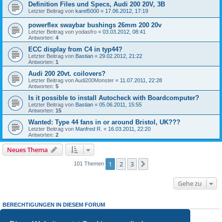
Definition Files und Specs, Audi 200 20V, 3B
Letzter Beitrag von
karel5000
«
17.06.2012, 17:19
powerflex swaybar bushings 26mm 200 20v
Letzter Beitrag von
yodasfro
«
03.03.2012, 08:41
Antworten:
4
ECC display from C4 in typ44?
Letzter Beitrag von
Bastian
«
29.02.2012, 21:22
Antworten:
1
Audi 200 20vt. coilovers?
Letzter Beitrag von
Audi200Monster
«
11.07.2011, 22:28
Antworten:
5
Is it possible to install Autocheck with Boardcomputer?
Letzter Beitrag von
Bastian
«
05.06.2011, 15:55
Antworten:
15
Wanted: Type 44 fans in or around Bristol, UK???
Letzter Beitrag von
Manfred R.
«
16.03.2011, 22:20
Antworten:
2
Neues Thema
1
2
3
Nächste
101 Themen
Gehe zu
BERECHTIGUNGEN IN DIESEM FORUM
Du darfst
keine
neuen Themen in diesem Forum erstellen.
Du darfst
keine
Antworten zu Themen in diesem Forum erstellen.