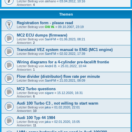
Letzter Beitrag von
alehano
«
03.04.2012, 10:16
Antworten:
4
Themen
Registration form - please read
Letzter Beitrag von
Olli W.
«
09.10.2007, 23:19
MC2 ECU dumps (firmware)
Letzter Beitrag von
SamFM
«
01.06.2023, 08:21
Antworten:
2
Translated VEZ system manual to ENG (MC1 engine)
Letzter Beitrag von
SamFM
«
02.02.2022, 17:39
Wiring diagrams for a 4-cylinder pre-facelift frontie
Letzter Beitrag von
André B.
«
25.01.2022, 10:44
Antworten:
1
Flow divider (distributor) flow rate per minute
Letzter Beitrag von
SamFM
«
21.03.2021, 08:09
MC2 Turbo questions
Letzter Beitrag von
sigare
«
15.12.2020, 16:31
Antworten:
6
Audi 100 Turbo C3 , not willing to start warm
Letzter Beitrag von
jaka
«
01.02.2020, 22:01
Antworten:
10
Audi 100 Typ 44 1984
Letzter Beitrag von
jaka
«
02.01.2020, 15:05
Antworten:
11