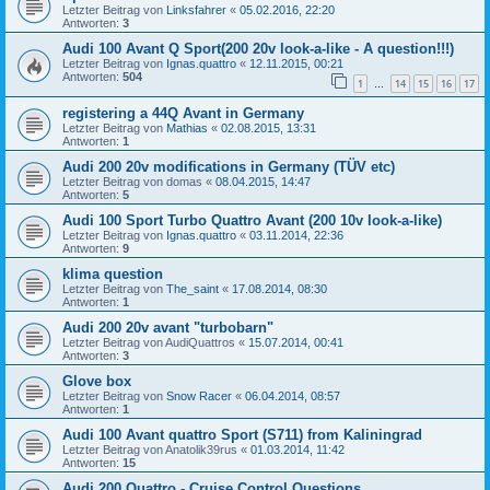
Letzter Beitrag von
Linksfahrer
«
05.02.2016, 22:20
Antworten:
3
Audi 100 Avant Q Sport(200 20v look-a-like - A question!!!)
Letzter Beitrag von
Ignas.quattro
«
12.11.2015, 00:21
Antworten:
504
1
14
15
16
17
…
registering a 44Q Avant in Germany
Letzter Beitrag von
Mathias
«
02.08.2015, 13:31
Antworten:
1
Audi 200 20v modifications in Germany (TÜV etc)
Letzter Beitrag von
domas
«
08.04.2015, 14:47
Antworten:
5
Audi 100 Sport Turbo Quattro Avant (200 10v look-a-like)
Letzter Beitrag von
Ignas.quattro
«
03.11.2014, 22:36
Antworten:
9
klima question
Letzter Beitrag von
The_saint
«
17.08.2014, 08:30
Antworten:
1
Audi 200 20v avant "turbobarn"
Letzter Beitrag von
AudiQuattros
«
15.07.2014, 00:41
Antworten:
3
Glove box
Letzter Beitrag von
Snow Racer
«
06.04.2014, 08:57
Antworten:
1
Audi 100 Avant quattro Sport (S711) from Kaliningrad
Letzter Beitrag von
Anatolik39rus
«
01.03.2014, 11:42
Antworten:
15
Audi 200 Quattro - Cruise Control Questions