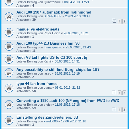
Letzter Beitrag von
Quattroholic
«
08.04.2013, 17:21
Antworten:
4
Audi 100 1987 automatik from Kaliningrad
Letzter Beitrag von
SI0WR1D3R
«
26.03.2013, 20:47
Antworten:
39
1
2
manuel vs elektric seats
Letzter Beitrag von
Peter Heinz
«
26.03.2013, 16:21
Antworten:
1
Audi 100 typ44 2.3 Buisness lim '90
Letzter Beitrag von
Ignas.quattro
«
25.03.2013, 21:43
Antworten:
11
Audi V8 tail lights US to C3 100 sport tq
Letzter Beitrag von
Kamil
«
08.03.2013, 14:31
Any possibility to still find Burgi-chips for 1B?
Letzter Beitrag von
jasso
«
28.01.2013, 15:19
Antworten:
2
type 44 fan from france
Letzter Beitrag von
yvma
«
08.01.2013, 21:32
Antworten:
58
1
2
Converting a 1990 audi 100 (NF engine) from FWD to AWD
Letzter Beitrag von
steftn
«
11.08.2012, 17:18
Antworten:
59
1
2
Einstellung des Zündverteilers, 3B
Letzter Beitrag von
karel5000
«
17.06.2012, 21:18
Antworten:
3