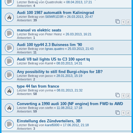
Letzter Beitrag von
Quattroholic
«
08.04.2013, 17:21
Antworten:
4
Audi 100 1987 automatik from Kaliningrad
Letzter Beitrag von
SI0WR1D3R
«
26.03.2013, 20:47
Antworten:
39
1
2
manuel vs elektric seats
Letzter Beitrag von
Peter Heinz
«
26.03.2013, 16:21
Antworten:
1
Audi 100 typ44 2.3 Buisness lim '90
Letzter Beitrag von
Ignas.quattro
«
25.03.2013, 21:43
Antworten:
11
Audi V8 tail lights US to C3 100 sport tq
Letzter Beitrag von
Kamil
«
08.03.2013, 14:31
Any possibility to still find Burgi-chips for 1B?
Letzter Beitrag von
jasso
«
28.01.2013, 15:19
Antworten:
2
type 44 fan from france
Letzter Beitrag von
yvma
«
08.01.2013, 21:32
Antworten:
58
1
2
Converting a 1990 audi 100 (NF engine) from FWD to AWD
Letzter Beitrag von
steftn
«
11.08.2012, 17:18
Antworten:
59
1
2
Einstellung des Zündverteilers, 3B
Letzter Beitrag von
karel5000
«
17.06.2012, 21:18
Antworten:
3