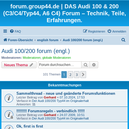
forum.group44.de | DAS Audi 100 & 200
(C3/C4/Typ44, A6 C4) Forum – Technik, Teile,
Erfahrungen.
FAQ
Registrieren
Anmelden
S
Foren-Übersicht
english forum
Audi 100/200 forum (engl.)
u
Audi 100/200 forum (engl.)
c
Moderatoren:
Moderatoren
,
globale Moderatoren
h
Suche
Erweiterte Suche
Neues Thema
e
1
2
3
Nächste
101 Themen
Bekanntmachungen
Sammelthread - neue und geänderte Forumsfunktionen
Letzter Beitrag von
Gerhard
«
07.10.2024, 17:53
Verfasst in
Der Audi 100/200 Typ44 im Originalerhalt
Antworten:
11
!!!!!!!!! Forumsregeln - verbindlich !!!!!!
Letzter Beitrag von
Gerhard
«
24.07.2009, 10:51
Verfasst in
Der Audi 100/200 Typ44 im Originalerhalt
Ok, first is first