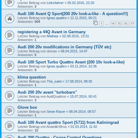
Letzter Beitrag von
Linksfahrer
«
05.02.2016, 22:20
Antworten:
3
Audi 100 Avant Q Sport(200 20v look-a-like - A question!!!)
Letzter Beitrag von
Ignas.quattro
«
12.11.2015, 00:21
Antworten:
504
1
14
15
16
17
…
registering a 44Q Avant in Germany
Letzter Beitrag von
Mathias
«
02.08.2015, 13:31
Antworten:
1
Audi 200 20v modifications in Germany (TÜV etc)
Letzter Beitrag von
domas
«
08.04.2015, 14:47
Antworten:
5
Audi 100 Sport Turbo Quattro Avant (200 10v look-a-like)
Letzter Beitrag von
Ignas.quattro
«
03.11.2014, 22:36
Antworten:
9
klima question
Letzter Beitrag von
The_saint
«
17.08.2014, 08:30
Antworten:
1
Audi 200 20v avant "turbobarn"
Letzter Beitrag von
AudiQuattros
«
15.07.2014, 00:41
Antworten:
3
Glove box
Letzter Beitrag von
Snow Racer
«
06.04.2014, 08:57
Antworten:
1
Audi 100 Avant quattro Sport (S711) from Kaliningrad
Letzter Beitrag von
Anatolik39rus
«
01.03.2014, 11:42
Antworten:
15
Audi 200 Quattro - Cruise Control Questions