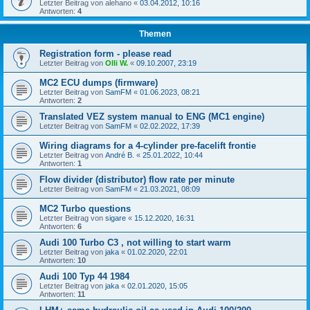
Letzter Beitrag von
alehano
«
03.04.2012, 10:16
Antworten:
4
Themen
Registration form - please read
Letzter Beitrag von
Olli W.
«
09.10.2007, 23:19
MC2 ECU dumps (firmware)
Letzter Beitrag von
SamFM
«
01.06.2023, 08:21
Antworten:
2
Translated VEZ system manual to ENG (MC1 engine)
Letzter Beitrag von
SamFM
«
02.02.2022, 17:39
Wiring diagrams for a 4-cylinder pre-facelift frontie
Letzter Beitrag von
André B.
«
25.01.2022, 10:44
Antworten:
1
Flow divider (distributor) flow rate per minute
Letzter Beitrag von
SamFM
«
21.03.2021, 08:09
MC2 Turbo questions
Letzter Beitrag von
sigare
«
15.12.2020, 16:31
Antworten:
6
Audi 100 Turbo C3 , not willing to start warm
Letzter Beitrag von
jaka
«
01.02.2020, 22:01
Antworten:
10
Audi 100 Typ 44 1984
Letzter Beitrag von
jaka
«
02.01.2020, 15:05
Antworten:
11