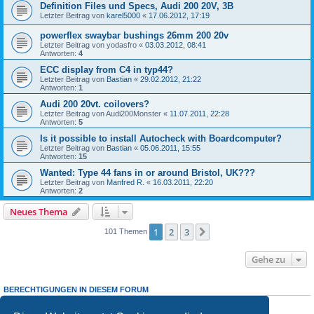
Definition Files und Specs, Audi 200 20V, 3B
Letzter Beitrag von
karel5000
«
17.06.2012, 17:19
powerflex swaybar bushings 26mm 200 20v
Letzter Beitrag von
yodasfro
«
03.03.2012, 08:41
Antworten:
4
ECC display from C4 in typ44?
Letzter Beitrag von
Bastian
«
29.02.2012, 21:22
Antworten:
1
Audi 200 20vt. coilovers?
Letzter Beitrag von
Audi200Monster
«
11.07.2011, 22:28
Antworten:
5
Is it possible to install Autocheck with Boardcomputer?
Letzter Beitrag von
Bastian
«
05.06.2011, 15:55
Antworten:
15
Wanted: Type 44 fans in or around Bristol, UK???
Letzter Beitrag von
Manfred R.
«
16.03.2011, 22:20
Antworten:
2
Neues Thema
1
2
3
Nächste
101 Themen
Gehe zu
BERECHTIGUNGEN IN DIESEM FORUM
Du darfst
keine
neuen Themen in diesem Forum erstellen.
Du darfst
keine
Antworten zu Themen in diesem Forum erstellen.