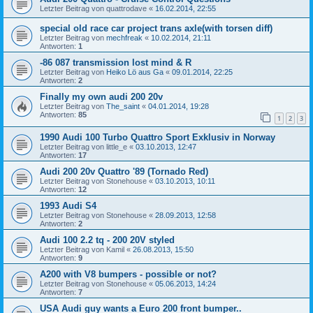
Letzter Beitrag von
quattrodave
«
16.02.2014, 22:55
special old race car project trans axle(with torsen diff)
Letzter Beitrag von
mechfreak
«
10.02.2014, 21:11
Antworten:
1
-86 087 transmission lost mind & R
Letzter Beitrag von
Heiko Lö aus Ga
«
09.01.2014, 22:25
Antworten:
2
Finally my own audi 200 20v
Letzter Beitrag von
The_saint
«
04.01.2014, 19:28
Antworten:
85
1
2
3
1990 Audi 100 Turbo Quattro Sport Exklusiv in Norway
Letzter Beitrag von
little_e
«
03.10.2013, 12:47
Antworten:
17
Audi 200 20v Quattro '89 (Tornado Red)
Letzter Beitrag von
Stonehouse
«
03.10.2013, 10:11
Antworten:
12
1993 Audi S4
Letzter Beitrag von
Stonehouse
«
28.09.2013, 12:58
Antworten:
2
Audi 100 2.2 tq - 200 20V styled
Letzter Beitrag von
Kamil
«
26.08.2013, 15:50
Antworten:
9
A200 with V8 bumpers - possible or not?
Letzter Beitrag von
Stonehouse
«
05.06.2013, 14:24
Antworten:
7
USA Audi guy wants a Euro 200 front bumper..