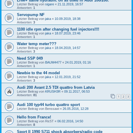
LHM+ same hydraulic oil as used in Audi 100/200.
Letzter Beitrag von
sigare
«
21.11.2019, 16:57
Antworten:
1
Servopump NF
Letzter Beitrag von
jaka
«
10.09.2019, 18:38
Antworten:
3
1100 idle rpm after changing fuel injectors!!!!
Letzter Beitrag von
jaka
«
18.07.2019, 23:46
Antworten:
1
Water temp meter???
Letzter Beitrag von
jaka
«
18.04.2019, 14:57
Antworten:
3
Need SSP 049
Letzter Beitrag von
BAUM4477
«
24.01.2019, 01:16
Antworten:
1
Newbie to the 44 model
Letzter Beitrag von
jaka
«
12.01.2019, 21:52
Antworten:
3
Audi 200 Avant 2.5 TDI quattro from Latvia
Letzter Beitrag von
KRUSH3R
«
09.11.2017, 06:53
Antworten:
81
1
2
3
Audi 100 typ44 turbo quattro sport
Letzter Beitrag von
Benssawi
«
26.05.2016, 12:28
Hello from France!
Letzter Beitrag von
Ric5T
«
06.02.2016, 14:50
Antworten:
8
Sport II 1990 S711 shock absorbers/radio code