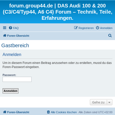
forum.group44.de | DAS Audi 100 & 200
(C3/C4/Typ44, A6 C4) Forum – Technik, Teile,
Erfahrungen.
FAQ
Registrieren
Anmelden
S
Foren-Übersicht
u
Gastbereich
c
Anmelden
h
e
Um in diesem Forum einen Beitrag anzusehen oder zu erstellen, musst du das
Foren-Passwort eingeben.
Passwort:
Gehe zu
Foren-Übersicht
Alle Cookies löschen
Alle Zeiten sind
UTC+02:00