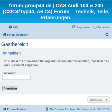
forum.group44.de | DAS Audi 100 & 200
(C3/C4/Typ44, A6 C4) Forum – Technik, Teile,
Erfahrungen.
FAQ
Registrieren
Anmelden
S
Foren-Übersicht
u
Gastbereich
c
Anmelden
h
e
Um in diesem Forum einen Beitrag anzusehen oder zu erstellen, musst du das
Foren-Passwort eingeben.
Passwort:
Gehe zu
Foren-Übersicht
Alle Cookies löschen
Alle Zeiten sind
UTC+02:00