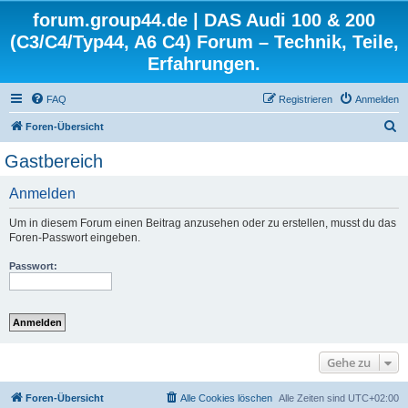
forum.group44.de | DAS Audi 100 & 200
(C3/C4/Typ44, A6 C4) Forum – Technik, Teile,
Erfahrungen.
FAQ
Registrieren
Anmelden
S
Foren-Übersicht
u
Gastbereich
c
Anmelden
h
e
Um in diesem Forum einen Beitrag anzusehen oder zu erstellen, musst du das
Foren-Passwort eingeben.
Passwort:
Gehe zu
Foren-Übersicht
Alle Cookies löschen
Alle Zeiten sind
UTC+02:00