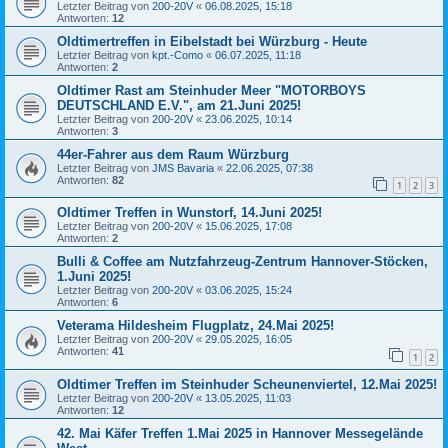
Letzter Beitrag von
200-20V
«
06.08.2025, 15:18
Antworten:
12
Oldtimertreffen in Eibelstadt bei Würzburg - Heute
Letzter Beitrag von
kpt.-Como
«
06.07.2025, 11:18
Antworten:
2
Oldtimer Rast am Steinhuder Meer "MOTORBOYS
DEUTSCHLAND E.V.", am 21.Juni 2025!
Letzter Beitrag von
200-20V
«
23.06.2025, 10:14
Antworten:
3
44er-Fahrer aus dem Raum Würzburg
Letzter Beitrag von
JMS Bavaria
«
22.06.2025, 07:38
Antworten:
82
1
2
3
Oldtimer Treffen in Wunstorf, 14.Juni 2025!
Letzter Beitrag von
200-20V
«
15.06.2025, 17:08
Antworten:
2
Bulli & Coffee am Nutzfahrzeug-Zentrum Hannover-Stöcken,
1.Juni 2025!
Letzter Beitrag von
200-20V
«
03.06.2025, 15:24
Antworten:
6
Veterama Hildesheim Flugplatz, 24.Mai 2025!
Letzter Beitrag von
200-20V
«
29.05.2025, 16:05
Antworten:
41
1
2
Oldtimer Treffen im Steinhuder Scheunenviertel, 12.Mai 2025!
Letzter Beitrag von
200-20V
«
13.05.2025, 11:03
Antworten:
12
42. Mai Käfer Treffen 1.Mai 2025 in Hannover Messegelände