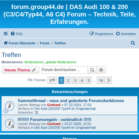
forum.group44.de | DAS Audi 100 & 200
(C3/C4/Typ44, A6 C4) Forum – Technik, Teile,
Erfahrungen.
FAQ
Registrieren
Anmelden
S
Foren-Übersicht
Foren
Treffen
u
Treffen
c
Moderatoren:
Moderatoren
,
globale Moderatoren
h
Suche
Erweiterte Suche
Neues Thema
e
Seite
1
von
16
1
2
3
4
5
16
Nächste
785 Themen
…
Bekanntmachungen
Sammelthread - neue und geänderte Forumsfunktionen
Letzter Beitrag von
Gerhard
«
07.10.2024, 17:53
Verfasst in
Der Audi 100/200 Typ44 im Originalerhalt
Antworten:
11
!!!!!!!!! Forumsregeln - verbindlich !!!!!!
Letzter Beitrag von
Gerhard
«
24.07.2009, 10:51
Verfasst in
Der Audi 100/200 Typ44 im Originalerhalt
Themen