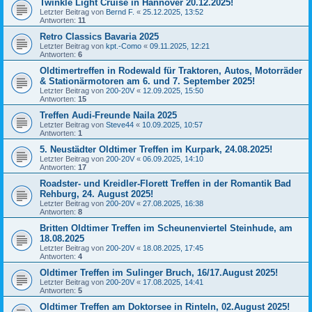
Twinkle Light Cruise in Hannover 20.12.2025!
Letzter Beitrag von
Bernd F.
«
25.12.2025, 13:52
Antworten:
11
Retro Classics Bavaria 2025
Letzter Beitrag von
kpt.-Como
«
09.11.2025, 12:21
Antworten:
6
Oldtimertreffen in Rodewald für Traktoren, Autos, Motorräder
& Stationärmotoren am 6. und 7. September 2025!
Letzter Beitrag von
200-20V
«
12.09.2025, 15:50
Antworten:
15
Treffen Audi-Freunde Naila 2025
Letzter Beitrag von
Steve44
«
10.09.2025, 10:57
Antworten:
1
5. Neustädter Oldtimer Treffen im Kurpark, 24.08.2025!
Letzter Beitrag von
200-20V
«
06.09.2025, 14:10
Antworten:
17
Roadster- und Kreidler-Florett Treffen in der Romantik Bad
Rehburg, 24. August 2025!
Letzter Beitrag von
200-20V
«
27.08.2025, 16:38
Antworten:
8
Britten Oldtimer Treffen im Scheunenviertel Steinhude, am
18.08.2025
Letzter Beitrag von
200-20V
«
18.08.2025, 17:45
Antworten:
4
Oldtimer Treffen im Sulinger Bruch, 16/17.August 2025!
Letzter Beitrag von
200-20V
«
17.08.2025, 14:41
Antworten:
5
Oldtimer Treffen am Doktorsee in Rinteln, 02.August 2025!