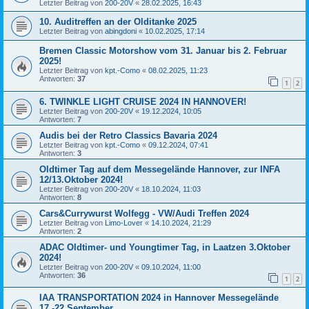
Letzter Beitrag von
200-20V
«
28.02.2025, 16:43
10. Auditreffen an der Olditanke 2025
Letzter Beitrag von
abingdoni
«
10.02.2025, 17:14
Bremen Classic Motorshow vom 31. Januar bis 2. Februar
2025!
Letzter Beitrag von
kpt.-Como
«
08.02.2025, 11:23
Antworten:
37
1
2
6. TWINKLE LIGHT CRUISE 2024 IN HANNOVER!
Letzter Beitrag von
200-20V
«
19.12.2024, 10:05
Antworten:
7
Audis bei der Retro Classics Bavaria 2024
Letzter Beitrag von
kpt.-Como
«
09.12.2024, 07:41
Antworten:
3
Oldtimer Tag auf dem Messegelände Hannover, zur INFA
12/13.Oktober 2024!
Letzter Beitrag von
200-20V
«
18.10.2024, 11:03
Antworten:
8
Cars&Currywurst Wolfegg - VW/Audi Treffen 2024
Letzter Beitrag von
Limo-Lover
«
14.10.2024, 21:29
Antworten:
2
ADAC Oldtimer- und Youngtimer Tag, in Laatzen 3.Oktober
2024!
Letzter Beitrag von
200-20V
«
09.10.2024, 11:00
Antworten:
36
1
2
IAA TRANSPORTATION 2024 in Hannover Messegelände
17.-22.September