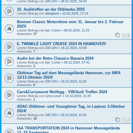
Letzter Beitrag von
200-20V
«
28.02.2025, 16:43
10. Auditreffen an der Olditanke 2025
Letzter Beitrag von
abingdoni
«
10.02.2025, 17:14
Bremen Classic Motorshow vom 31. Januar bis 2. Februar
2025!
Letzter Beitrag von
kpt.-Como
«
08.02.2025, 11:23
Antworten:
37
1
2
6. TWINKLE LIGHT CRUISE 2024 IN HANNOVER!
Letzter Beitrag von
200-20V
«
19.12.2024, 10:05
Antworten:
7
Audis bei der Retro Classics Bavaria 2024
Letzter Beitrag von
kpt.-Como
«
09.12.2024, 07:41
Antworten:
3
Oldtimer Tag auf dem Messegelände Hannover, zur INFA
12/13.Oktober 2024!
Letzter Beitrag von
200-20V
«
18.10.2024, 11:03
Antworten:
8
Cars&Currywurst Wolfegg - VW/Audi Treffen 2024
Letzter Beitrag von
Limo-Lover
«
14.10.2024, 21:29
Antworten:
2
ADAC Oldtimer- und Youngtimer Tag, in Laatzen 3.Oktober
2024!
Letzter Beitrag von
200-20V
«
09.10.2024, 11:00
Antworten:
36
1
2
IAA TRANSPORTATION 2024 in Hannover Messegelände
17.-22.September