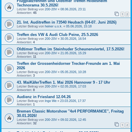
Flugplatzrennen und Oldtimer Treffen Hildesheim
Technorama 30.5.2026!
Letzter Beitrag von
200-20V
«
08.06.2026, 23:11
Antworten:
45
1
2
21. Int. Auditreffen in 73540 Heubach (04-07. Juni 2026)
Letzter Beitrag von
heiner u.s.k.
«
05.06.2026, 15:18
Treffen des VW & Audi Club Peine, 25.5.2026
Letzter Beitrag von
200-20V
«
30.05.2026, 16:54
Antworten:
4
Oldtimer Treffen im Steinhuder Scheunenviertel, 17.5.2026!
Letzter Beitrag von
200-20V
«
21.05.2026, 15:29
Antworten:
11
Treffen der Grossenheidorner Trecker-Freunde am 1. Mai
2026
Letzter Beitrag von
200-20V
«
05.05.2026, 10:28
Antworten:
3
43. MaiKäferTreffen 1. Mai 2026 Hannover 9 - 17 Uhr
Letzter Beitrag von
200-20V
«
02.05.2026, 17:03
Antworten:
8
Audienz in Friesland 12.04.26
Letzter Beitrag von
Ingo We
«
23.03.2026, 17:37
Antworten:
1
Bremen Classic Motorshow "4x4 PERFORMANCE", Freitag
30.01.2026!
Letzter Beitrag von
200-20V
«
09.02.2026, 12:45
Antworten:
32
1
2