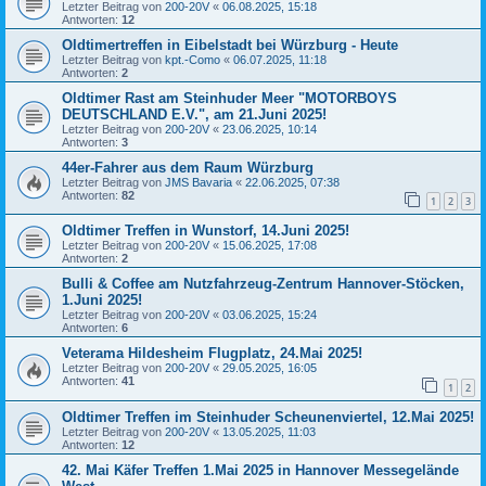
Letzter Beitrag von
200-20V
«
06.08.2025, 15:18
Antworten:
12
Oldtimertreffen in Eibelstadt bei Würzburg - Heute
Letzter Beitrag von
kpt.-Como
«
06.07.2025, 11:18
Antworten:
2
Oldtimer Rast am Steinhuder Meer "MOTORBOYS
DEUTSCHLAND E.V.", am 21.Juni 2025!
Letzter Beitrag von
200-20V
«
23.06.2025, 10:14
Antworten:
3
44er-Fahrer aus dem Raum Würzburg
Letzter Beitrag von
JMS Bavaria
«
22.06.2025, 07:38
Antworten:
82
1
2
3
Oldtimer Treffen in Wunstorf, 14.Juni 2025!
Letzter Beitrag von
200-20V
«
15.06.2025, 17:08
Antworten:
2
Bulli & Coffee am Nutzfahrzeug-Zentrum Hannover-Stöcken,
1.Juni 2025!
Letzter Beitrag von
200-20V
«
03.06.2025, 15:24
Antworten:
6
Veterama Hildesheim Flugplatz, 24.Mai 2025!
Letzter Beitrag von
200-20V
«
29.05.2025, 16:05
Antworten:
41
1
2
Oldtimer Treffen im Steinhuder Scheunenviertel, 12.Mai 2025!
Letzter Beitrag von
200-20V
«
13.05.2025, 11:03
Antworten:
12
42. Mai Käfer Treffen 1.Mai 2025 in Hannover Messegelände