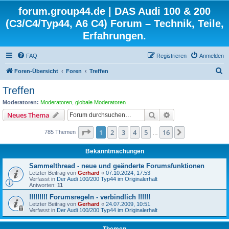
forum.group44.de | DAS Audi 100 & 200
(C3/C4/Typ44, A6 C4) Forum – Technik, Teile,
Erfahrungen.
FAQ
Registrieren
Anmelden
S
Foren-Übersicht
Foren
Treffen
u
Treffen
c
Moderatoren:
Moderatoren
,
globale Moderatoren
h
Suche
Erweiterte Suche
Neues Thema
e
Seite
1
von
16
1
2
3
4
5
16
Nächste
785 Themen
…
Bekanntmachungen
Sammelthread - neue und geänderte Forumsfunktionen
Letzter Beitrag von
Gerhard
«
07.10.2024, 17:53
Verfasst in
Der Audi 100/200 Typ44 im Originalerhalt
Antworten:
11
!!!!!!!!! Forumsregeln - verbindlich !!!!!!
Letzter Beitrag von
Gerhard
«
24.07.2009, 10:51
Verfasst in
Der Audi 100/200 Typ44 im Originalerhalt
Themen