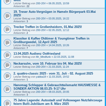
West
Letzter Beitrag von
200-20V
«
06.05.2025, 10:59
Antworten:
22
19. Treser Auto-Vergnügen in Hameln Bürgerpark 03.Mai
2025!
Letzter Beitrag von
200-20V
«
03.05.2025, 16:22
Antworten:
3
Trecker Treffen in Großenheidorn, 01.Mai 2025!
Letzter Beitrag von
200-20V
«
02.05.2025, 12:12
Antworten:
2
Klassiker & Kaffee Oldtimer & Youngtimer Treffen in
Großburgwedel, 12.April 2025
Letzter Beitrag von
200-20V
«
14.04.2025, 10:26
Antworten:
7
13.04.2025 Audienz Ostfriesland
Letzter Beitrag von
Mr_Mindfunk
«
22.03.2025, 11:08
Neckarsulm, vom 10. Februar bis 04. Mai 2025!
Letzter Beitrag von
200-20V
«
21.03.2025, 11:24
2. quattro-classic 2025 - vom 31. Juli - 02. August 2025
Letzter Beitrag von
yabba18
«
11.03.2025, 19:52
Antworten:
1
Hanomag Schlepper & Gebrauchtteilemarkt HAUSMESSE &
SONDER AKTION 08.03.25- 9-17 Uhr
Letzter Beitrag von
200-20V
«
08.03.2025, 20:05
Antworten:
3
75 Jahre Legende: Autostadt und Volkswagen Nutzfahrzeuge
feiern Bulli-Jubiläum am 8. März 2025