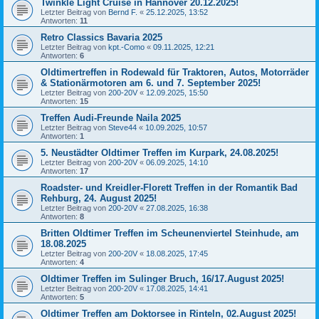
Twinkle Light Cruise in Hannover 20.12.2025!
Letzter Beitrag von
Bernd F.
«
25.12.2025, 13:52
Antworten:
11
Retro Classics Bavaria 2025
Letzter Beitrag von
kpt.-Como
«
09.11.2025, 12:21
Antworten:
6
Oldtimertreffen in Rodewald für Traktoren, Autos, Motorräder
& Stationärmotoren am 6. und 7. September 2025!
Letzter Beitrag von
200-20V
«
12.09.2025, 15:50
Antworten:
15
Treffen Audi-Freunde Naila 2025
Letzter Beitrag von
Steve44
«
10.09.2025, 10:57
Antworten:
1
5. Neustädter Oldtimer Treffen im Kurpark, 24.08.2025!
Letzter Beitrag von
200-20V
«
06.09.2025, 14:10
Antworten:
17
Roadster- und Kreidler-Florett Treffen in der Romantik Bad
Rehburg, 24. August 2025!
Letzter Beitrag von
200-20V
«
27.08.2025, 16:38
Antworten:
8
Britten Oldtimer Treffen im Scheunenviertel Steinhude, am
18.08.2025
Letzter Beitrag von
200-20V
«
18.08.2025, 17:45
Antworten:
4
Oldtimer Treffen im Sulinger Bruch, 16/17.August 2025!
Letzter Beitrag von
200-20V
«
17.08.2025, 14:41
Antworten:
5
Oldtimer Treffen am Doktorsee in Rinteln, 02.August 2025!