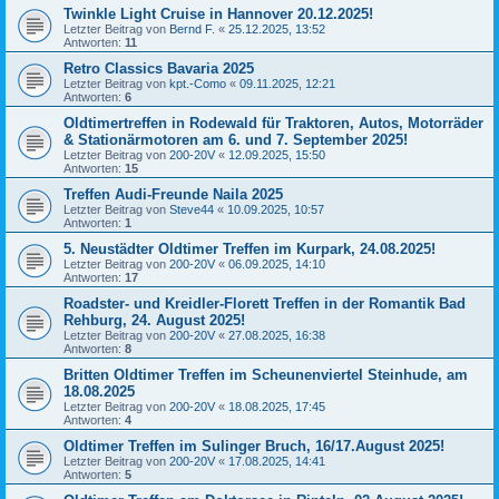
Twinkle Light Cruise in Hannover 20.12.2025!
Letzter Beitrag von
Bernd F.
«
25.12.2025, 13:52
Antworten:
11
Retro Classics Bavaria 2025
Letzter Beitrag von
kpt.-Como
«
09.11.2025, 12:21
Antworten:
6
Oldtimertreffen in Rodewald für Traktoren, Autos, Motorräder
& Stationärmotoren am 6. und 7. September 2025!
Letzter Beitrag von
200-20V
«
12.09.2025, 15:50
Antworten:
15
Treffen Audi-Freunde Naila 2025
Letzter Beitrag von
Steve44
«
10.09.2025, 10:57
Antworten:
1
5. Neustädter Oldtimer Treffen im Kurpark, 24.08.2025!
Letzter Beitrag von
200-20V
«
06.09.2025, 14:10
Antworten:
17
Roadster- und Kreidler-Florett Treffen in der Romantik Bad
Rehburg, 24. August 2025!
Letzter Beitrag von
200-20V
«
27.08.2025, 16:38
Antworten:
8
Britten Oldtimer Treffen im Scheunenviertel Steinhude, am
18.08.2025
Letzter Beitrag von
200-20V
«
18.08.2025, 17:45
Antworten:
4
Oldtimer Treffen im Sulinger Bruch, 16/17.August 2025!
Letzter Beitrag von
200-20V
«
17.08.2025, 14:41
Antworten:
5