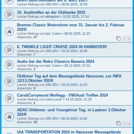
feiern Bulli-Jubiläum am 8. März 2025
Letzter Beitrag von
200-20V
«
28.02.2025, 16:43
10. Auditreffen an der Olditanke 2025
Letzter Beitrag von
abingdoni
«
10.02.2025, 17:14
Bremen Classic Motorshow vom 31. Januar bis 2. Februar
2025!
Letzter Beitrag von
kpt.-Como
«
08.02.2025, 11:23
Antworten:
37
1
2
6. TWINKLE LIGHT CRUISE 2024 IN HANNOVER!
Letzter Beitrag von
200-20V
«
19.12.2024, 10:05
Antworten:
7
Audis bei der Retro Classics Bavaria 2024
Letzter Beitrag von
kpt.-Como
«
09.12.2024, 07:41
Antworten:
3
Oldtimer Tag auf dem Messegelände Hannover, zur INFA
12/13.Oktober 2024!
Letzter Beitrag von
200-20V
«
18.10.2024, 11:03
Antworten:
8
Cars&Currywurst Wolfegg - VW/Audi Treffen 2024
Letzter Beitrag von
Limo-Lover
«
14.10.2024, 21:29
Antworten:
2
ADAC Oldtimer- und Youngtimer Tag, in Laatzen 3.Oktober
2024!
Letzter Beitrag von
200-20V
«
09.10.2024, 11:00
Antworten:
36
1
2
IAA TRANSPORTATION 2024 in Hannover Messegelände