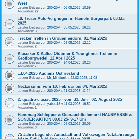
West
Letzter Beitrag von
200-20V
«
06.05.2025, 10:59
Antworten:
22
19. Treser Auto-Vergnügen in Hameln Bürgerpark 03.Mai
2025!
Letzter Beitrag von
200-20V
«
03.05.2025, 16:22
Antworten:
3
Trecker Treffen in Großenheidorn, 01.Mai 2025!
Letzter Beitrag von
200-20V
«
02.05.2025, 12:12
Antworten:
2
Klassiker & Kaffee Oldtimer & Youngtimer Treffen in
Großburgwedel, 12.April 2025
Letzter Beitrag von
200-20V
«
14.04.2025, 10:26
Antworten:
7
13.04.2025 Audienz Ostfriesland
Letzter Beitrag von
Mr_Mindfunk
«
22.03.2025, 11:08
Neckarsulm, vom 10. Februar bis 04. Mai 2025!
Letzter Beitrag von
200-20V
«
21.03.2025, 11:24
2. quattro-classic 2025 - vom 31. Juli - 02. August 2025
Letzter Beitrag von
yabba18
«
11.03.2025, 19:52
Antworten:
1
Hanomag Schlepper & Gebrauchtteilemarkt HAUSMESSE &
SONDER AKTION 08.03.25- 9-17 Uhr
Letzter Beitrag von
200-20V
«
08.03.2025, 20:05
Antworten:
3
75 Jahre Legende: Autostadt und Volkswagen Nutzfahrzeuge