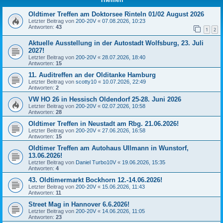
Oldtimer Treffen am Doktorsee Rinteln 01/02 August 2026
Letzter Beitrag von
200-20V
«
07.08.2026, 10:23
Antworten:
43
1
2
Aktuelle Ausstellung in der Autostadt Wolfsburg, 23. Juli
2027!
Letzter Beitrag von
200-20V
«
28.07.2026, 18:40
Antworten:
15
11. Auditreffen an der Olditanke Hamburg
Letzter Beitrag von
scotty10
«
10.07.2026, 22:49
Antworten:
2
VW HO 26 in Hessisch Oldendorf 25-28. Juni 2026
Letzter Beitrag von
200-20V
«
02.07.2026, 10:58
Antworten:
28
Oldtimer Treffen in Neustadt am Rbg. 21.06.2026!
Letzter Beitrag von
200-20V
«
27.06.2026, 16:58
Antworten:
15
Oldtimer Treffen am Autohaus Ullmann in Wunstorf,
13.06.2026!
Letzter Beitrag von
Daniel Turbo10V
«
19.06.2026, 15:35
Antworten:
4
43. Oldtimermarkt Bockhorn 12.-14.06.2026!
Letzter Beitrag von
200-20V
«
15.06.2026, 11:43
Antworten:
11
Street Mag in Hannover 6.6.2026!
Letzter Beitrag von
200-20V
«
14.06.2026, 11:05
Antworten:
23