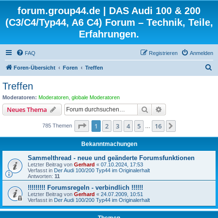
forum.group44.de | DAS Audi 100 & 200
(C3/C4/Typ44, A6 C4) Forum – Technik, Teile,
Erfahrungen.
FAQ
Registrieren
Anmelden
S
Foren-Übersicht
Foren
Treffen
u
Treffen
c
Moderatoren:
Moderatoren
,
globale Moderatoren
h
Suche
Erweiterte Suche
Neues Thema
e
Seite
1
von
16
1
2
3
4
5
16
Nächste
785 Themen
…
Bekanntmachungen
Sammelthread - neue und geänderte Forumsfunktionen
Letzter Beitrag von
Gerhard
«
07.10.2024, 17:53
Verfasst in
Der Audi 100/200 Typ44 im Originalerhalt
Antworten:
11
!!!!!!!!! Forumsregeln - verbindlich !!!!!!
Letzter Beitrag von
Gerhard
«
24.07.2009, 10:51
Verfasst in
Der Audi 100/200 Typ44 im Originalerhalt
Themen