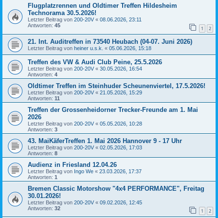
Flugplatzrennen und Oldtimer Treffen Hildesheim
Technorama 30.5.2026!
Letzter Beitrag von
200-20V
«
08.06.2026, 23:11
Antworten:
45
1
2
21. Int. Auditreffen in 73540 Heubach (04-07. Juni 2026)
Letzter Beitrag von
heiner u.s.k.
«
05.06.2026, 15:18
Treffen des VW & Audi Club Peine, 25.5.2026
Letzter Beitrag von
200-20V
«
30.05.2026, 16:54
Antworten:
4
Oldtimer Treffen im Steinhuder Scheunenviertel, 17.5.2026!
Letzter Beitrag von
200-20V
«
21.05.2026, 15:29
Antworten:
11
Treffen der Grossenheidorner Trecker-Freunde am 1. Mai
2026
Letzter Beitrag von
200-20V
«
05.05.2026, 10:28
Antworten:
3
43. MaiKäferTreffen 1. Mai 2026 Hannover 9 - 17 Uhr
Letzter Beitrag von
200-20V
«
02.05.2026, 17:03
Antworten:
8
Audienz in Friesland 12.04.26
Letzter Beitrag von
Ingo We
«
23.03.2026, 17:37
Antworten:
1
Bremen Classic Motorshow "4x4 PERFORMANCE", Freitag
30.01.2026!
Letzter Beitrag von
200-20V
«
09.02.2026, 12:45
Antworten:
32
1
2