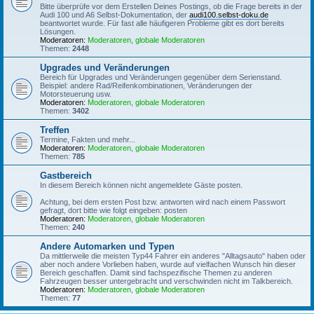
Bitte überprüfe vor dem Erstellen Deines Postings, ob die Frage bereits in der
Audi 100 und A6 Selbst-Dokumentation, der
audi100.selbst-doku.de
beantwortet wurde. Für fast alle häufigeren Probleme gibt es dort bereits
Lösungen.
Moderatoren:
Moderatoren
,
globale Moderatoren
Themen:
2448
Upgrades und Veränderungen
Bereich für Upgrades und Veränderungen gegenüber dem Serienstand.
Beispiel: andere Rad/Reifenkombinationen, Veränderungen der
Motorsteuerung usw.
Moderatoren:
Moderatoren
,
globale Moderatoren
Themen:
3402
Treffen
Termine, Fakten und mehr...
Moderatoren:
Moderatoren
,
globale Moderatoren
Themen:
785
Gastbereich
In diesem Bereich können nicht angemeldete Gäste posten.
Achtung, bei dem ersten Post bzw. antworten wird nach einem Passwort
gefragt, dort bitte wie folgt eingeben: posten
Moderatoren:
Moderatoren
,
globale Moderatoren
Themen:
240
Andere Automarken und Typen
Da mittlerweile die meisten Typ44 Fahrer ein anderes "Alltagsauto" haben oder
aber noch andere Vorlieben haben, wurde auf vielfachen Wunsch hin dieser
Bereich geschaffen. Damit sind fachspezifische Themen zu anderen
Fahrzeugen besser untergebracht und verschwinden nicht im Talkbereich.
Moderatoren:
Moderatoren
,
globale Moderatoren
Themen:
77