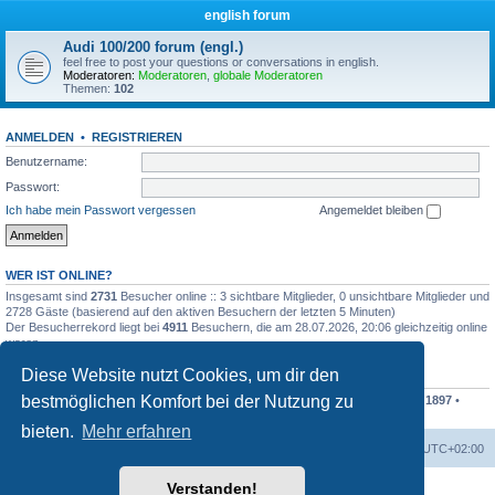
english forum
Audi 100/200 forum (engl.)
feel free to post your questions or conversations in english.
Moderatoren:
Moderatoren
,
globale Moderatoren
Themen:
102
ANMELDEN
•
REGISTRIEREN
Benutzername:
Passwort:
Ich habe mein Passwort vergessen
Angemeldet bleiben
WER IST ONLINE?
Insgesamt sind
2731
Besucher online :: 3 sichtbare Mitglieder, 0 unsichtbare Mitglieder und
2728 Gäste (basierend auf den aktiven Besuchern der letzten 5 Minuten)
Der Besucherrekord liegt bei
4911
Besuchern, die am 28.07.2026, 20:06 gleichzeitig online
waren.
Diese Website nutzt Cookies, um dir den
STATISTIK
bestmöglichen Komfort bei der Nutzung zu
Beiträge insgesamt
595121
• Themen insgesamt
53964
• Mitglieder insgesamt
1897
•
Unser neuestes Mitglied:
ingo schmidt
bieten.
Mehr erfahren
Foren-Übersicht
Alle Cookies löschen
Alle Zeiten sind
UTC+02:00
Verstanden!
Powered by
phpBB
® Forum Software © phpBB Limited