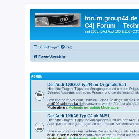
forum.group44.de 
C4) Forum – Techn
seit 2003: DAS Audi 100 & 200 (C3/
Schnellzugriff
FAQ
Foren-Übersicht
FOREN
Der Audi 100/200 Typ44 im Originalerhalt
Hier bitte Fragen, Tipps und Anregungen rund um den Original
Beispiel: Ausstattungsfragen, Fragen rund um die Instandhal
Bitte überprüfe vor dem Erstellen Deines Postings, ob die Fr
audi100.selbst-doku.de
beantwortet wurde. Für fast alle häuf
Moderatoren:
Moderatoren
,
globale Moderatoren
Der Audi 100/A6 Typ C4 ab MJ91
Hier bitte Fragen, Tipps und Anregungen rund um den Audi 1
Auch passen hier gut Fragen zu den "neuen" V6-Motoren her
Bitte überprüfe vor dem Erstellen Deines Postings, ob die Fr
audi100.selbst-doku.de
beantwortet wurde. Für fast alle häuf
Moderatoren:
Moderatoren
,
globale Moderatoren