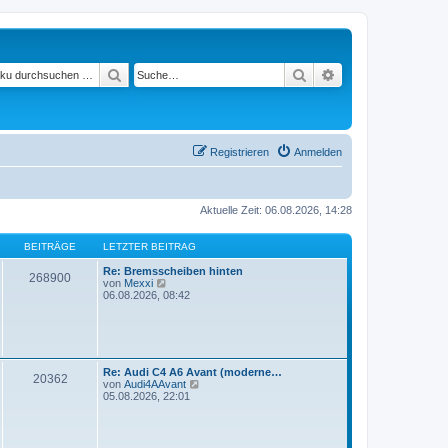
Suchen
Suche
Erweiterte Suche
Registrieren
Anmelden
Aktuelle Zeit: 06.08.2026, 14:28
BEITRÄGE
LETZTER BEITRAG
Re: Bremsscheiben hinten
268900
N
von
Mexxi
e
06.08.2026, 08:42
u
e
s
t
e
r
Re: Audi C4 A6 Avant (moderne…
20362
B
N
von
Audi4AAvant
e
e
05.08.2026, 22:01
i
u
t
e
r
s
a
t