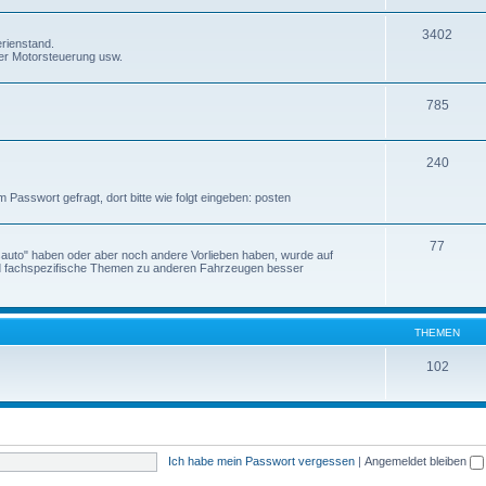
3402
rienstand.
er Motorsteuerung usw.
785
240
Passwort gefragt, dort bitte wie folgt eingeben: posten
77
gsauto" haben oder aber noch andere Vorlieben haben, wurde auf
ind fachspezifische Themen zu anderen Fahrzeugen besser
THEMEN
102
Ich habe mein Passwort vergessen
|
Angemeldet bleiben