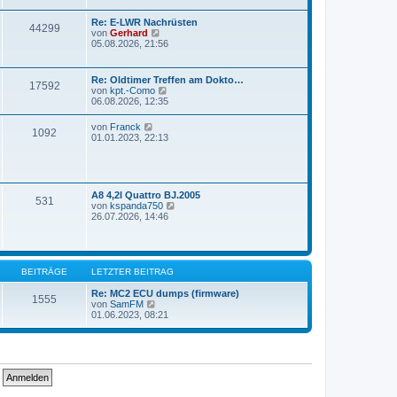
g
e
r
Re: E-LWR Nachrüsten
44299
B
N
von
Gerhard
e
e
05.08.2026, 21:56
i
u
t
e
r
s
Re: Oldtimer Treffen am Dokto…
a
17592
t
N
von
kpt.-Como
g
e
e
06.08.2026, 12:35
r
u
B
e
N
von
Franck
e
1092
s
e
01.01.2023, 22:13
i
t
u
t
e
e
r
r
s
a
B
t
g
e
e
A8 4,2l Quattro BJ.2005
i
531
r
N
von
kspanda750
t
B
e
26.07.2026, 14:46
r
e
u
a
i
e
g
t
s
r
t
a
e
BEITRÄGE
LETZTER BEITRAG
g
r
B
Re: MC2 ECU dumps (firmware)
1555
e
N
von
SamFM
i
e
01.06.2023, 08:21
t
u
r
e
a
s
g
t
e
r
B