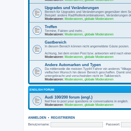
Upgrades und Veränderungen
Bereich für Upgrades und Veränderungen gegenüber dem Se
Beispiel: andere Rad/Reifenkombinationen, Veränderungen d
Moderatoren:
Moderatoren
,
globale Moderatoren
Treffen
Termine, Fakten und mehr...
Moderatoren:
Moderatoren
,
globale Moderatoren
Gastbereich
In diesem Bereich können nicht angemeldete Gäste posten.
Achtung, bei dem ersten Post bzw. antworten wird nach einem 
Moderatoren:
Moderatoren
,
globale Moderatoren
Andere Automarken und Typen
Da mittlerweile die meisten Typ44 Fahrer ein anderes "Allta
vielfachen Wunsch hin dieser Bereich geschaffen. Damit s
untergebracht und verschwinden nicht im Talkbereich.
Moderatoren:
Moderatoren
,
globale Moderatoren
ENGLISH FORUM
Audi 100/200 forum (engl.)
feel free to post your questions or conversations in english.
Moderatoren:
Moderatoren
,
globale Moderatoren
ANMELDEN
•
REGISTRIEREN
Benutzername:
Passwort: